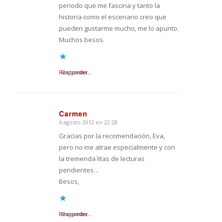
periodo que me fascina y tanto la
historia como el escenario creo que
pueden gustarme mucho, me lo apunto.
Muchos besos.
Responder
Cargando...
Carmen
6 agosto 2012 en 22:28
Dice:
Gracias por la recomendación, Eva,
pero no me atrae especialmente y con
la tremenda litas de lecturas
pendientes…
Besos,
Responder
Cargando...