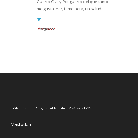
Guerra Civil y Posguerra del que tanto
me gusta leer, tomo nota, un saludo.
Responder
Cargando...
IBSN: Internet Blog Serial Number 20-03-20-1225
Mastodon