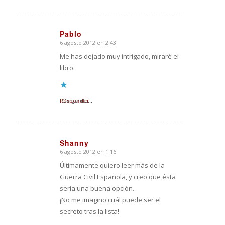
Pablo
6 agosto 2012 en 2:43
Dice:
Me has dejado muy intrigado, miraré el
libro.
Responder
Cargando...
Shanny
6 agosto 2012 en 1:16
Dice:
Últimamente quiero leer más de la
Guerra Civil Española, y creo que ésta
sería una buena opción.
¡No me imagino cuál puede ser el
secreto tras la lista!