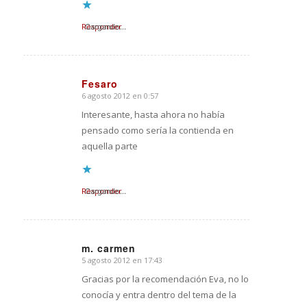
Responder
Cargando...
Fesaro
6 agosto 2012 en 0:57
Dice:
Interesante, hasta ahora no había
pensado como sería la contienda en
aquella parte
Responder
Cargando...
m. carmen
5 agosto 2012 en 17:43
Dice:
Gracias por la recomendación Eva, no lo
conocía y entra dentro del tema de la