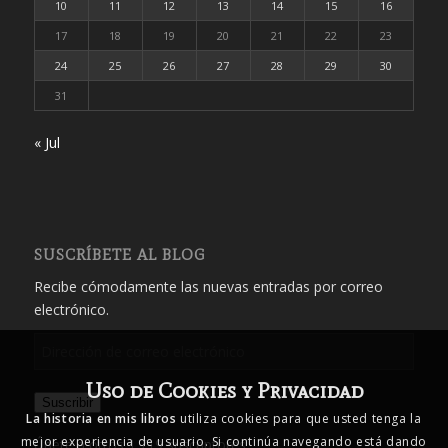
10
11
12
13
14
15
16
17
18
19
20
21
22
23
24
25
26
27
28
29
30
31
« Jul
SUSCRÍBETE AL BLOG
Recibe cómodamente las nuevas entradas por correo
electrónico.
Dirección
de
Uso de Cookies y Privacidad
correo
Suscribir
electrónico
La historia en mis libros
utiliza cookies para que usted tenga la
mejor experiencia de usuario. Si continúa navegando está dando
Únete a otros 1.719 suscriptores