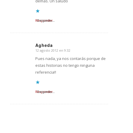
demás. Un saludo
Responder
Cargando...
Agheda
12 agosto 2012 en 9:32
Dice:
Pues nada, ya nos contarás porque de
estas historias no tengo ninguna
referencia!!
Responder
Cargando...