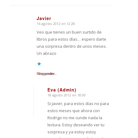
Javier
16 agosto 2012 en 12:28
Dice:
Veo que tienes un buen surtido de
libros para estos días… espero darte
una sorpresa dentro de unos meses.
Un abrazo
Responder
Cargando...
Eva (Admin)
18 agosto 2012 en 18:00
Dice:
Si Javier, para estos días no para
estos meses que ahora con
Rodrigo no me cunde nada la
lectura. Estoy deseando ver tu
sorpresa y ya estoy estoy