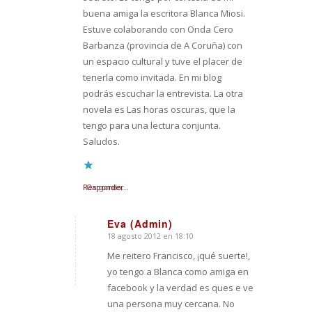
buena amiga la escritora Blanca Miosi.
Estuve colaborando con Onda Cero
Barbanza (provincia de A Coruña) con
un espacio cultural y tuve el placer de
tenerla como invitada. En mi blog
podrás escuchar la entrevista. La otra
novela es Las horas oscuras, que la
tengo para una lectura conjunta.
Saludos.
Responder
Cargando...
Eva (Admin)
18 agosto 2012 en 18:10
Dice:
Me reitero Francisco, ¡qué suerte!,
yo tengo a Blanca como amiga en
facebook y la verdad es ques e ve
una persona muy cercana. No