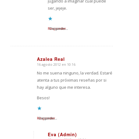
jugando a imaginar cúal puede
ser, jejeje.
Responder
Cargando...
Azalea Real
16 agosto 2012 en 10:16
Dice:
No me suena ninguno, la verdad. Estaré
atenta a tus próximas reseñas por si
hay alguno que me interesa.
Besos!
Responder
Cargando...
Eva (Admin)