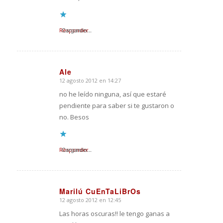
Responder
Cargando...
Ale
12 agosto 2012 en 14:27
Dice:
no he leído ninguna, así que estaré
pendiente para saber si te gustaron o
no. Besos
Responder
Cargando...
Marilú CuEnTaLiBrOs
12 agosto 2012 en 12:45
Dice:
Las horas oscuras!! le tengo ganas a