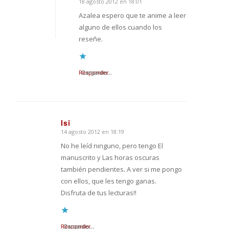
18 agosto 2012 en 18:01
Dice:
Azalea espero que te anime a leer
alguno de ellos cuando los
reseñe.
Responder
Cargando...
Isi
14 agosto 2012 en 18:19
Dice:
No he leíd ninguno, pero tengo El
manuscrito y Las horas oscuras
también pendientes. A ver si me pongo
con ellos, que les tengo ganas.
Disfruta de tus lecturas!!
Responder
Cargando...