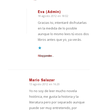
Eva (Admin)
18 agosto 2012 en 18:02
Dice:
Gracias Isi, intentaré disfrutarlas
en la medida de lo posible
aunque lo mismo lees tú esos dos
libros antes que yo, ya verás.
Responder
Cargando...
Mario Salazar
13 agosto 2012 en 16:20
Dice:
Yo no soy de leer mucho novela
histórica, me gusta la historia y la
literatura pero por separado aunque
puede ser muy entretenido, por