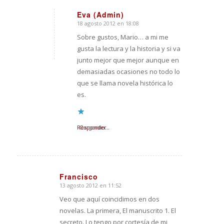
Eva (Admin)
18 agosto 2012 en 18:08
Dice:
Sobre gustos, Mario… a mi me
gusta la lectura y la historia y si va
junto mejor que mejor aunque en
demasiadas ocasiones no todo lo
que se llama novela histórica lo
es.
Responder
Cargando...
Francisco
13 agosto 2012 en 11:52
Dice:
Veo que aquí coincidimos en dos
novelas. La primera, El manuscrito 1. El
secreto. Lo tengo por cortesía de mi