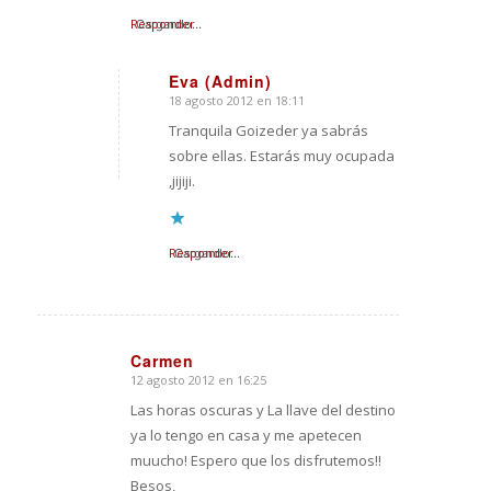
Responder
Cargando...
Eva (Admin)
18 agosto 2012 en 18:11
Dice:
Tranquila Goizeder ya sabrás
sobre ellas. Estarás muy ocupada
,jijiji.
Responder
Cargando...
Carmen
12 agosto 2012 en 16:25
Dice:
Las horas oscuras y La llave del destino
ya lo tengo en casa y me apetecen
muucho! Espero que los disfrutemos!!
Besos,