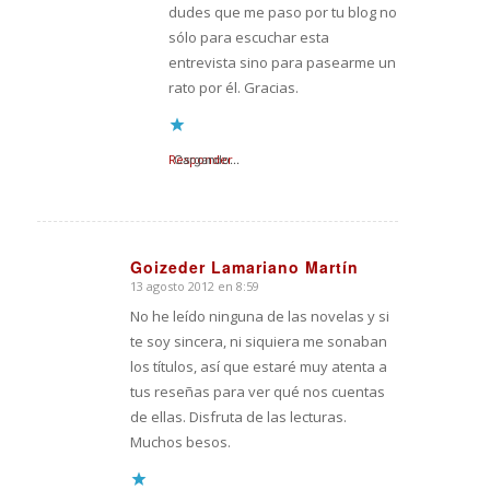
dudes que me paso por tu blog no
sólo para escuchar esta
entrevista sino para pasearme un
rato por él. Gracias.
Responder
Cargando...
Goizeder Lamariano Martín
13 agosto 2012 en 8:59
Dice:
No he leído ninguna de las novelas y si
te soy sincera, ni siquiera me sonaban
los títulos, así que estaré muy atenta a
tus reseñas para ver qué nos cuentas
de ellas. Disfruta de las lecturas.
Muchos besos.