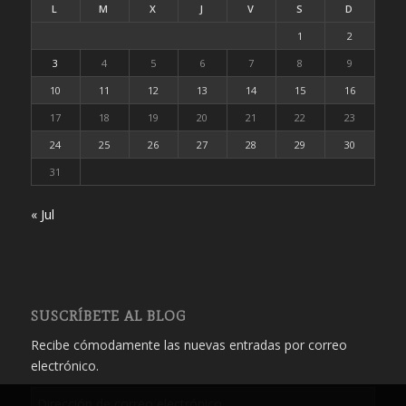
L
M
X
J
V
S
D
1
2
3
4
5
6
7
8
9
10
11
12
13
14
15
16
17
18
19
20
21
22
23
24
25
26
27
28
29
30
31
« Jul
SUSCRÍBETE AL BLOG
Recibe cómodamente las nuevas entradas por correo
electrónico.
Dirección