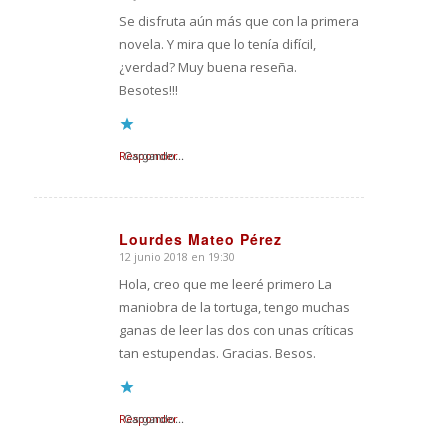
Se disfruta aún más que con la primera
novela. Y mira que lo tenía difícil,
¿verdad? Muy buena reseña.
Besotes!!!
Responder
Cargando...
Lourdes Mateo Pérez
12 junio 2018 en 19:30
Dice:
Hola, creo que me leeré primero La
maniobra de la tortuga, tengo muchas
ganas de leer las dos con unas críticas
tan estupendas. Gracias. Besos.
Responder
Cargando...