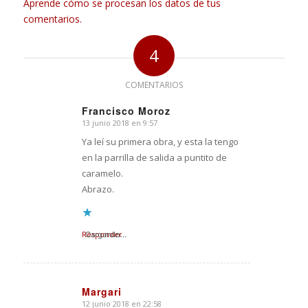
Aprende cómo se procesan los datos de tus
comentarios.
4
COMENTARIOS
Francisco Moroz
13 junio 2018 en 9:57
Dice:
Ya leí su primera obra, y esta la tengo
en la parrilla de salida a puntito de
caramelo.
Abrazo.
Responder
Cargando...
Margari
12 junio 2018 en 22:58
Dice: