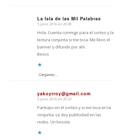
La Isla de las Mil Palabras
5 junio 2016 en 20:49
Dice:
Hola. Cuenta conmigo para el sorteo y la
lectura conjunta si me toca. Me llevo el
banner y difundo por ahí.
Besos
Cargando...
yakoytroy@gmail.com
5 junio 2016 en 20:33
Dice:
Participo en el sorteo y si me toca en la
conjunta. Le doy publicidad en las
redes. Un besote