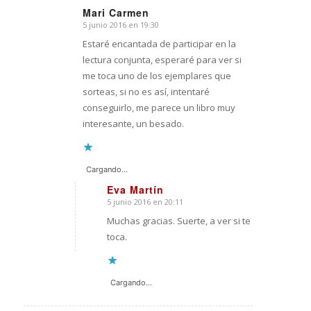
Mari Carmen
5 junio 2016 en 19:30
Dice:
Estaré encantada de participar en la
lectura conjunta, esperaré para ver si
me toca uno de los ejemplares que
sorteas, si no es así, intentaré
conseguirlo, me parece un libro muy
interesante, un besado.
Cargando...
Eva Martín
5 junio 2016 en 20:11
Dice:
Muchas gracias. Suerte, a ver si te
toca.
Cargando...