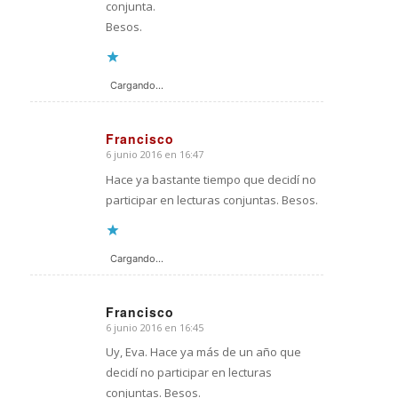
conjunta.
Besos.
Cargando...
Francisco
6 junio 2016 en 16:47
Dice:
Hace ya bastante tiempo que decidí no
participar en lecturas conjuntas. Besos.
Cargando...
Francisco
6 junio 2016 en 16:45
Dice:
Uy, Eva. Hace ya más de un año que
decidí no participar en lecturas
conjuntas. Besos.