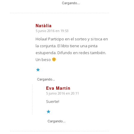
Cargando...
Natàlia
5 junio 2016 en 19:53
Dice:
Holaa! Participo en el sorteo y si toca en
la conjunta. El libto tiene una pinta
estupenda. Difundo en redes también.
Un beso
Cargando...
Eva Martín
5 junio 2016 en 20:11
Dice:
Suerte!
Cargando...