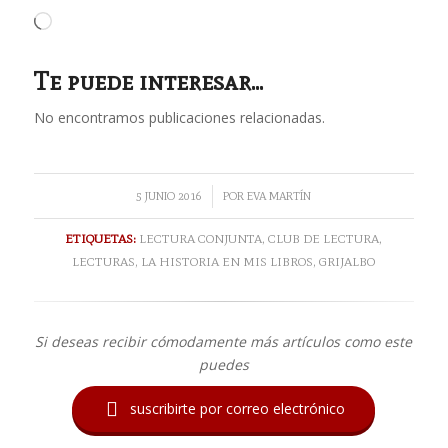
Cargando...
Te puede interesar...
No encontramos publicaciones relacionadas.
/
5 JUNIO 2016
POR
EVA MARTÍN
ETIQUETAS:
LECTURA CONJUNTA
,
CLUB DE LECTURA
,
LECTURAS
,
LA HISTORIA EN MIS LIBROS
,
GRIJALBO
Si deseas recibir cómodamente más artículos como este
puedes

suscribirte por correo electrónico