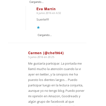
Cargando...
Eva Martín
6 junio 2016 en 6:32
Dice:
Suerte!!!!
Cargando...
Carmen (@chef964)
5 junio 2016 en 20:25
Dice:
Me gustaría participar. La portada me
llamó mucho la atención cuando la vi
ayer en twitter, y la sinopsis me ha
puesto los dientes largos… Puedo
participar luego en la lectura conjunta,
aunque yo no tengo blog. Puedo poner
mi opinión en Amazon, Goodreads y
algún grupo de facebook al que