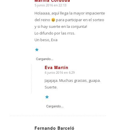
Marina Córdoba
5 junio 2016 en 22:13
Dice:
Holaaaa, aquí llega la mayor impaciente
del reino
para participar en el sorteo
y si hay suerte en la conjunta!
Lo difundo por las rrss.
Un beso, Eva
Cargando...
Eva Martín
6 junio 2016 en 6:29
Dice:
Jajajaja. Muchas gracias, guapa.
Suerte.
Cargando...
Fernando Barceló