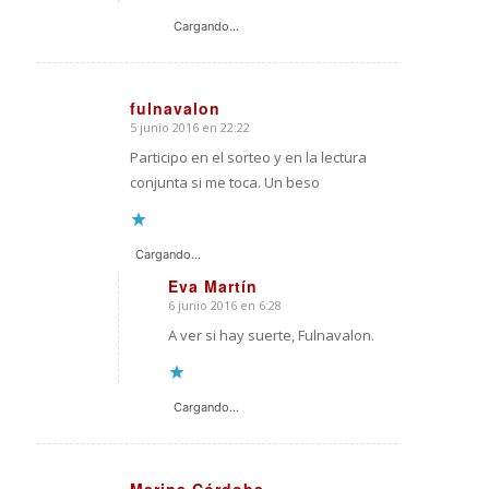
Cargando...
fulnavalon
5 junio 2016 en 22:22
Dice:
Participo en el sorteo y en la lectura
conjunta si me toca. Un beso
Cargando...
Eva Martín
6 junio 2016 en 6:28
Dice:
A ver si hay suerte, Fulnavalon.
Cargando...