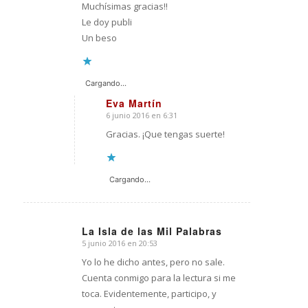
Muchísimas gracias!!
Le doy publi
Un beso
Cargando...
Eva Martín
6 junio 2016 en 6:31
Dice:
Gracias. ¡Que tengas suerte!
Cargando...
La Isla de las Mil Palabras
5 junio 2016 en 20:53
Dice:
Yo lo he dicho antes, pero no sale.
Cuenta conmigo para la lectura si me
toca. Evidentemente, participo, y