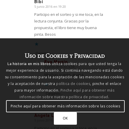
Bibi
5 junio 2016 en 19:20
Dice:
Participo en el sorteo y si me toca, en la
lectura conjunta. Gracias por la
propuesta, el libro tiene muy buena
pinta. Besos
Cargando...
Uso de Cookies y Privacidad
Eva Martín
La historia en mis libros
utiliza cookies para que usted tenga la
6 junio 2016 en 6:34
Dice:
mejor experiencia de usuario. Si continúa navegando está dando
Muchas suerte, guapa.
su consentimiento para la aceptación de las mencionadas cookies
y la aceptación de nuestra
política de cookies
, pinche el enlace
para mayor información.
Pinche aquí para obtener más
Cargando...
información sobre nuestra política de privacidad
.
Pinche aquí para obtener más información sobre las cookies
Angela Leon
OK
5 junio 2016 en 18:51
Dice:
Participo en el sorteo y si toca, en la