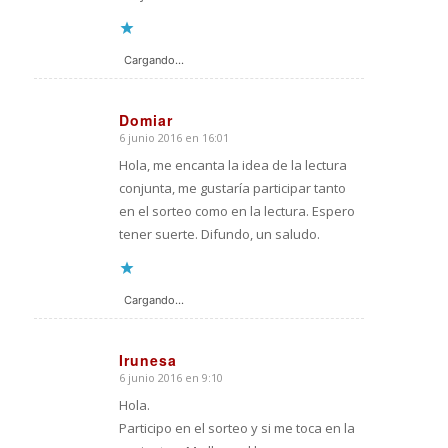
Cargando...
Domiar
6 junio 2016 en 16:01
Dice:
Hola, me encanta la idea de la lectura
conjunta, me gustaría participar tanto
en el sorteo como en la lectura. Espero
tener suerte. Difundo, un saludo.
Cargando...
Irunesa
6 junio 2016 en 9:10
Dice:
Hola.
Participo en el sorteo y si me toca en la