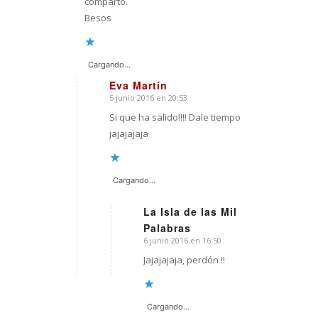
comparto.
Besos
Cargando...
Eva Martín
5 junio 2016 en 20:53
Dice:
Si que ha salido!!!! Dale tiempo
jajajajaja
Cargando...
La Isla de las Mil
Palabras
Dice:
6 junio 2016 en 16:50
Jajajajaja, perdón !!
Cargando...