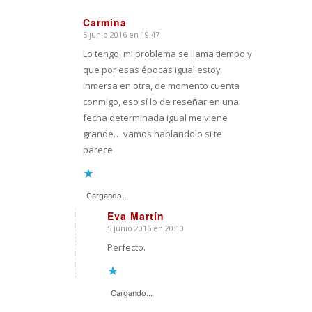
Carmina
5 junio 2016 en 19:47
Dice:
Lo tengo, mi problema se llama tiempo y
que por esas épocas igual estoy
inmersa en otra, de momento cuenta
conmigo, eso sí lo de reseñar en una
fecha determinada igual me viene
grande… vamos hablandolo si te
parece
Cargando...
Eva Martín
5 junio 2016 en 20:10
Dice:
Perfecto.
Cargando...