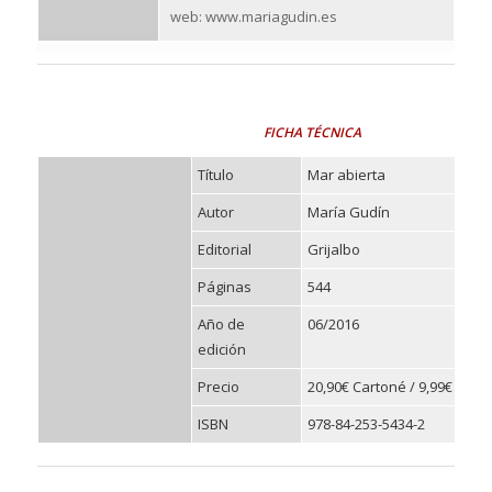
web: www.mariagudin.es
FICHA TÉCNICA
Título
Mar abierta
Autor
María Gudín
Editorial
Grijalbo
Páginas
544
Año de
06/2016
edición
Precio
20,90€ Cartoné / 9,99€ eBoo
ISBN
9
78-84-253-5434-2