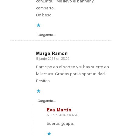
conjunta… Me llevo el banner y
comparto.
Un beso
Cargando...
Marga Ramon
5 junio 2016 en 23:02
Dice:
Participo en el sorteo y si hay suerte en
la lectura. Gracias por la oportunidad!
Besitos
Cargando...
Eva Martín
6 junio 2016 en 6:28
Dice:
Suerte, guapa.