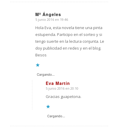
Mª Ángeles
5 junio 2016 en 19:46
Dice:
Hola Eva, esta novela tiene una pinta
estupenda. Participo en el sorteo y si
tengo suerte en la lectura conjunta. Le
doy publicidad en redes y en el blog.
Besos
Cargando...
Eva Martín
5 junio 2016 en 20:10
Dice:
Gracias guapetona.
Cargando...