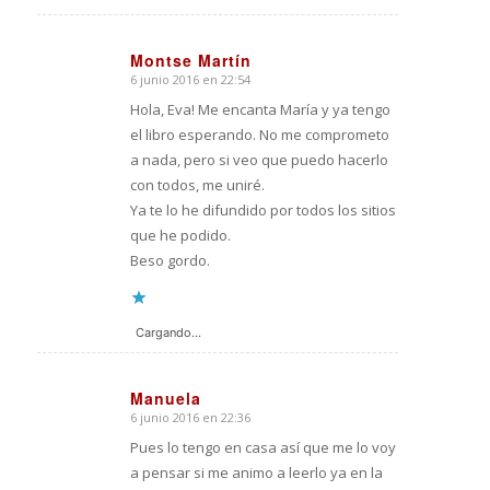
Montse Martín
6 junio 2016 en 22:54
Dice:
Hola, Eva! Me encanta María y ya tengo
el libro esperando. No me comprometo
a nada, pero si veo que puedo hacerlo
con todos, me uniré.
Ya te lo he difundido por todos los sitios
que he podido.
Beso gordo.
Cargando...
Manuela
6 junio 2016 en 22:36
Dice:
Pues lo tengo en casa así que me lo voy
a pensar si me animo a leerlo ya en la