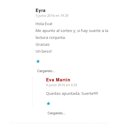
Eyra
5 junio 2016 en 19:29
Dice:
Hola Eva!
Me apunto al sorteo y, si hay suerte a la
lectura conjunta.
Gracias
Un beso!
Cargando...
Eva Martín
6 junio 2016 en 6:33
Dice:
Quedas apuntada. Suerte!!!!!
Cargando...