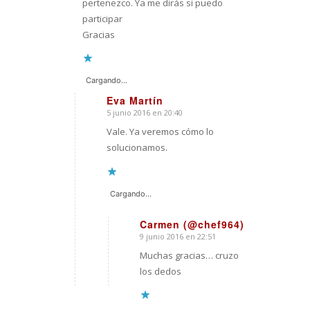
pertenezco. Ya me dirás si puedo
participar
Gracias
Cargando...
Eva Martín
5 junio 2016 en 20:40
Dice:
Vale. Ya veremos cómo lo
solucionamos.
Cargando...
Carmen (@chef964)
9 junio 2016 en 22:51
Dice:
Muchas gracias… cruzo
los dedos