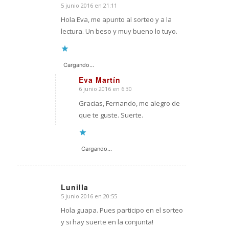
5 junio 2016 en 21:11
Dice:
Hola Eva, me apunto al sorteo y a la
lectura. Un beso y muy bueno lo tuyo.
Cargando...
Eva Martín
6 junio 2016 en 6:30
Dice:
Gracias, Fernando, me alegro de
que te guste. Suerte.
Cargando...
Lunilla
5 junio 2016 en 20:55
Dice:
Hola guapa. Pues participo en el sorteo
y si hay suerte en la conjunta!