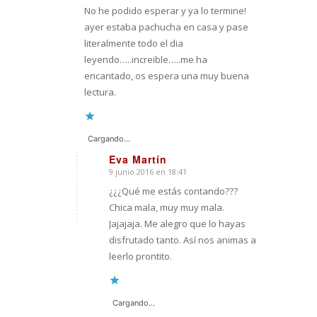
No he podido esperar y ya lo termine!
ayer estaba pachucha en casa y pase
literalmente todo el dia
leyendo…..increible…..me ha
encantado, os espera una muy buena
lectura.
Cargando...
Eva Martín
9 junio 2016 en 18:41
Dice:
¿¿¿Qué me estás contando???
Chica mala, muy muy mala.
Jajajaja. Me alegro que lo hayas
disfrutado tanto. Así nos animas a
leerlo prontito.
Cargando...