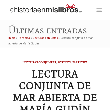
Últimas entradas
Inicio
»
Participa
»
Lecturas conjuntas
»
Lectura conjunta de Mar
abierta de María Gudín
LECTURAS CONJUNTAS
,
SORTEOS
,
PARTICIPA
LECTURA
CONJUNTA DE
MAR ABIERTA DE
MARÍA GUDÍN