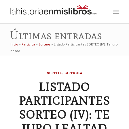
Últimas entradas
Inicio
»
Participa
»
Sorteos
»
Listado Participantes SORTEO (IV): Te juro
lealtad
SORTEOS
,
PARTICIPA
LISTADO
PARTICIPANTES
SORTEO (IV): TE
JURO LEALTAD