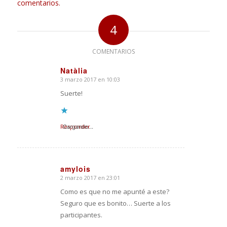
comentarios.
4
COMENTARIOS
Natàlia
3 marzo 2017 en 10:03
Dice:
Suerte!
Responder
Cargando...
amylois
2 marzo 2017 en 23:01
Dice:
Como es que no me apunté a este?
Seguro que es bonito… Suerte a los
participantes.