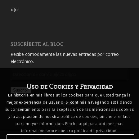
« Jul
SUSCRÍBETE AL BLOG
Recibe cómodamente las nuevas entradas por correo
electrónico.
Dirección
de
Uso de Cookies y Privacidad
correo
Suscribir
electrónico
La historia en mis libros
utiliza cookies para que usted tenga la
mejor experiencia de usuario. Si continúa navegando está dando
Únete a otros 1.719 suscriptores
su consentimiento para la aceptación de las mencionadas cookies
y la aceptación de nuestra
política de cookies
, pinche el enlace
para mayor información.
Pinche aquí para obtener más
información sobre nuestra política de privacidad
.