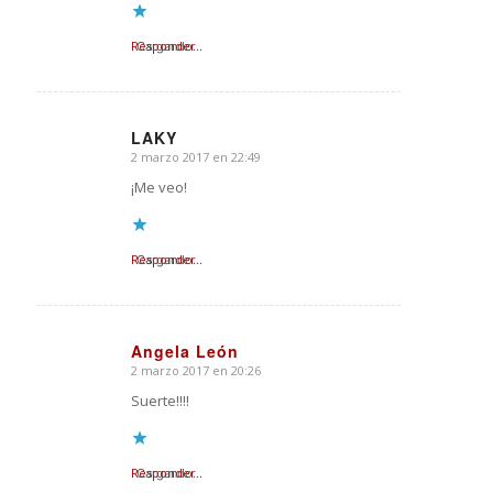
Responder
Cargando...
LAKY
2 marzo 2017 en 22:49
Dice:
¡Me veo!
Responder
Cargando...
Angela León
2 marzo 2017 en 20:26
Dice:
Suerte!!!!
Responder
Cargando...