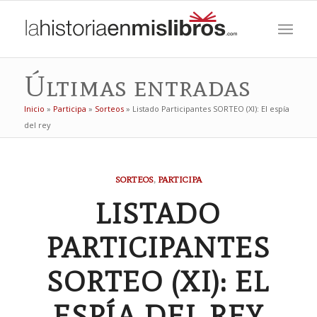
Últimas entradas
Inicio
»
Participa
»
Sorteos
»
Listado Participantes SORTEO (XI): El espía
del rey
SORTEOS
,
PARTICIPA
LISTADO
PARTICIPANTES
SORTEO (XI): EL
ESPÍA DEL REY