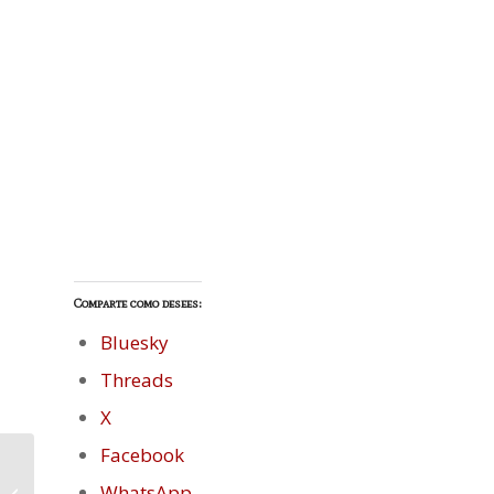
Comparte como desees:
Bluesky
Threads
X
Facebook
Listado Provisional SORTEO: El viaje
WhatsApp