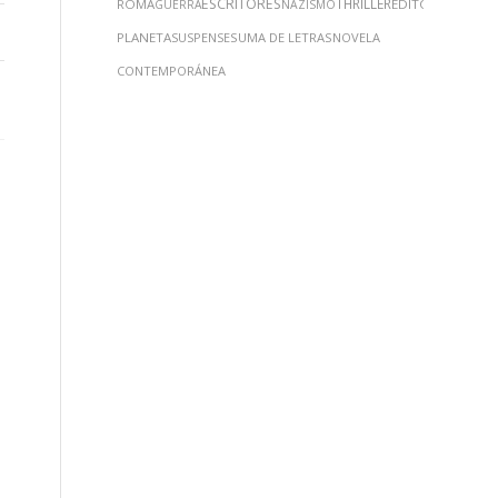
ESCRITORES
THRILLER
ROMA
EDITORIAL
GUERRA
NAZISMO
PLANETA
SUSPENSE
SUMA DE LETRAS
NOVELA
CONTEMPORÁNEA