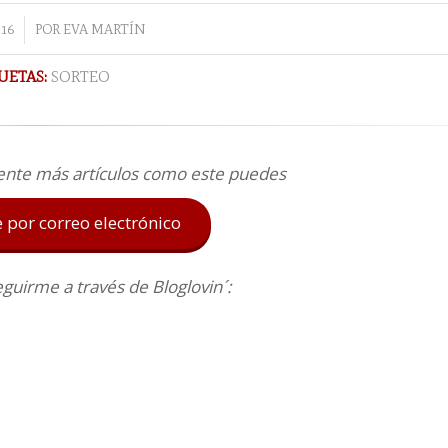
16
POR
EVA MARTÍN
UETAS:
SORTEO
ente más artículos como este puedes
e por correo electrónico
uirme a través de Bloglovin´: