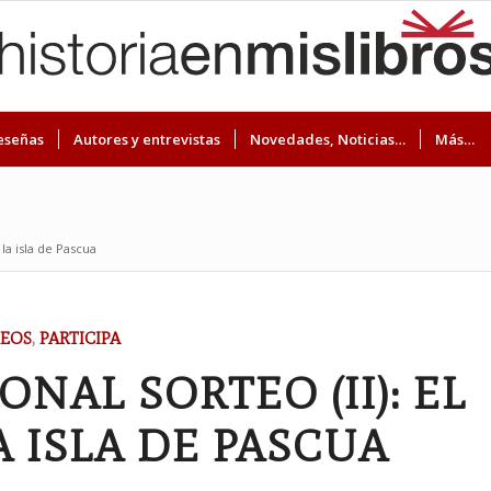
eseñas
Autores y entrevistas
Novedades, Noticias…
Más…
 la isla de Pascua
EOS
,
PARTICIPA
ONAL SORTEO (II): EL
A ISLA DE PASCUA