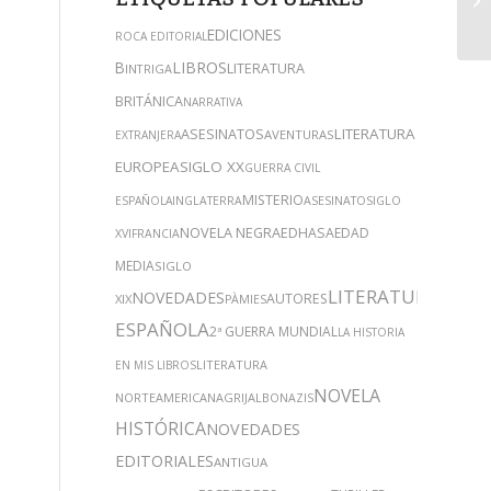
EDICIONES
ROCA EDITORIAL
B
LIBROS
LITERATURA
INTRIGA
BRITÁNICA
NARRATIVA
ASESINATOS
LITERATURA
AVENTURAS
EXTRANJERA
EUROPEA
SIGLO XX
GUERRA CIVIL
MISTERIO
ESPAÑOLA
INGLATERRA
ASESINATO
SIGLO
NOVELA NEGRA
EDHASA
EDAD
XVI
FRANCIA
MEDIA
SIGLO
LITERATURA
NOVEDADES
AUTORES
XIX
PÀMIES
ESPAÑOLA
2ª GUERRA MUNDIAL
LA HISTORIA
LITERATURA
EN MIS LIBROS
NOVELA
NORTEAMERICANA
GRIJALBO
NAZIS
HISTÓRICA
NOVEDADES
EDITORIALES
ANTIGUA