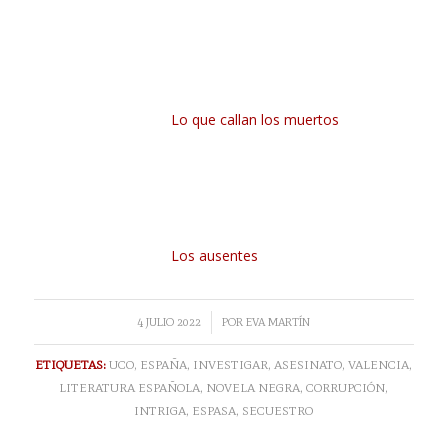
Lo que callan los muertos
Los ausentes
/
4 JULIO 2022
POR
EVA MARTÍN
ETIQUETAS:
UCO
,
ESPAÑA
,
INVESTIGAR
,
ASESINATO
,
VALENCIA
,
LITERATURA ESPAÑOLA
,
NOVELA NEGRA
,
CORRUPCIÓN
,
INTRIGA
,
ESPASA
,
SECUESTRO