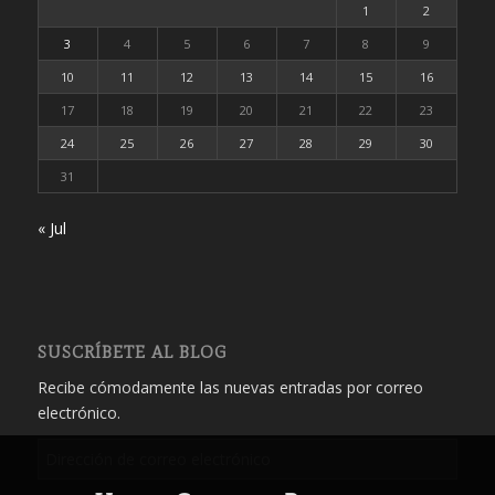
1
2
3
4
5
6
7
8
9
10
11
12
13
14
15
16
17
18
19
20
21
22
23
24
25
26
27
28
29
30
31
« Jul
SUSCRÍBETE AL BLOG
Recibe cómodamente las nuevas entradas por correo
electrónico.
Dirección
de