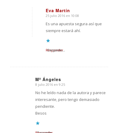
Eva Martín
25 julio 2016 en 10:08
Dice:
Es una apuesta segura así que
siempre estará ahí.
Responder
Cargando...
Mª Ángeles
8 julio 2016 en 9:25
Dice:
No he leído nada de la autora y parece
interesante, pero tengo demasiado
pendiente.
Besos
Responder
Cargando...