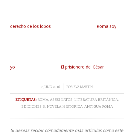
derecho de los lobos
Roma soy
yo
El prisionero del César
/
7 JULIO 2016
POR
EVA MARTÍN
ETIQUETAS:
ROMA
,
ASESINATOS
,
LITERATURA BRITÁNICA
,
EDICIONES B
,
NOVELA HISTÓRICA
,
ANTIGUA ROMA
Si deseas recibir cómodamente más artículos como este