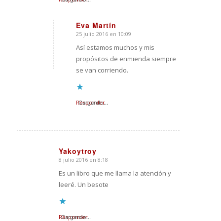
Eva Martín
25 julio 2016 en 10:09
Dice:
Así estamos muchos y mis
propósitos de enmienda siempre
se van corriendo.
Responder
Cargando...
Yakoytroy
8 julio 2016 en 8:18
Dice:
Es un libro que me llama la atención y
leeré. Un besote
Responder
Cargando...