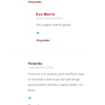
Responder
Cargando...
Eva Martín
25 julio 2016 en 10:36
Dice:
Siiii, seguro que te gusta.
Responder
Cargando...
Yolanda
7 julio 2016 en 23:36
Dice:
Conozco a la autora, pero confieso que
no he leído nada suyo así que tengo
que ponerle remedio cuanto antes. Un
beso.