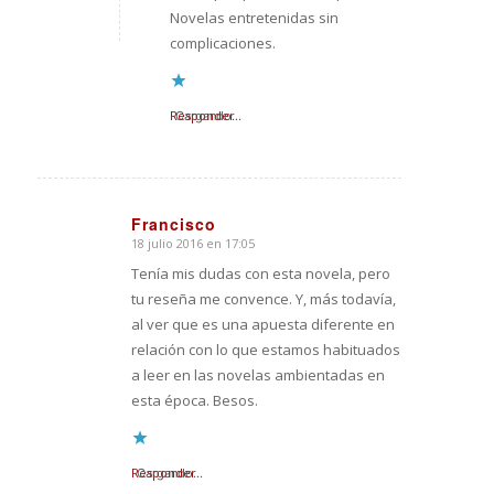
Novelas entretenidas sin
complicaciones.
Responder
Cargando...
Francisco
18 julio 2016 en 17:05
Dice:
Tenía mis dudas con esta novela, pero
tu reseña me convence. Y, más todavía,
al ver que es una apuesta diferente en
relación con lo que estamos habituados
a leer en las novelas ambientadas en
esta época. Besos.
Responder
Cargando...