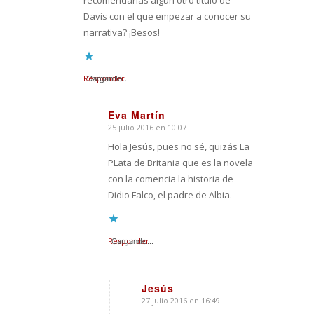
recomendarías algún otro título de
Davis con el que empezar a conocer su
narrativa? ¡Besos!
Responder
Cargando...
Eva Martín
25 julio 2016 en 10:07
Dice:
Hola Jesús, pues no sé, quizás La
PLata de Britania que es la novela
con la comencia la historia de
Didio Falco, el padre de Albia.
Responder
Cargando...
Jesús
27 julio 2016 en 16:49
Dice: