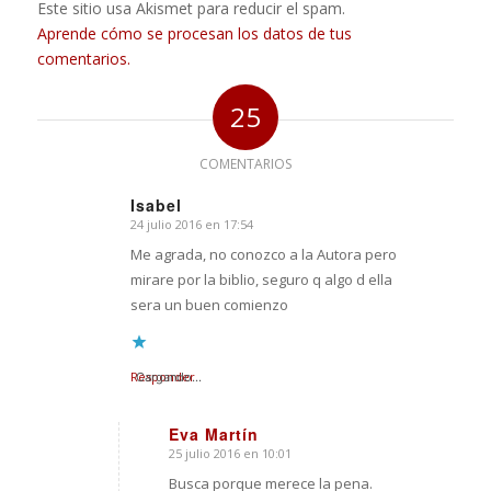
Este sitio usa Akismet para reducir el spam.
Aprende cómo se procesan los datos de tus
comentarios.
25
COMENTARIOS
Isabel
24 julio 2016 en 17:54
Dice:
Me agrada, no conozco a la Autora pero
mirare por la biblio, seguro q algo d ella
sera un buen comienzo
Responder
Cargando...
Eva Martín
25 julio 2016 en 10:01
Dice:
Busca porque merece la pena.