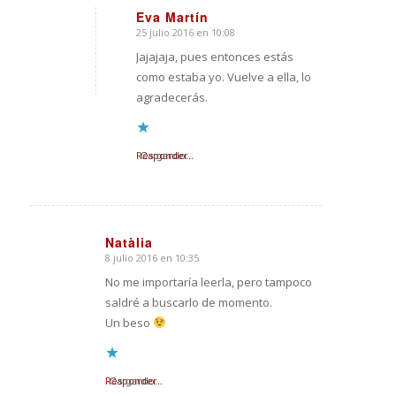
Eva Martín
25 julio 2016 en 10:08
Dice:
Jajajaja, pues entonces estás
como estaba yo. Vuelve a ella, lo
agradecerás.
Responder
Cargando...
Natàlia
8 julio 2016 en 10:35
Dice:
No me importaría leerla, pero tampoco
saldré a buscarlo de momento.
Un beso
Responder
Cargando...