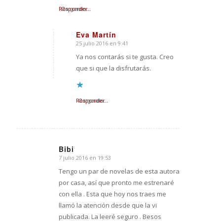
Responder
Cargando...
Eva Martín
25 julio 2016 en 9:41
Dice:
Ya nos contarás si te gusta. Creo
que si que la disfrutarás.
Responder
Cargando...
Bibi
7 julio 2016 en 19:53
Dice:
Tengo un par de novelas de esta autora
por casa, así que pronto me estrenaré
con ella . Esta que hoy nos traes me
llamó la atención desde que la vi
publicada. La leeré seguro . Besos