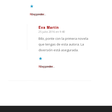
Responder
Cargando...
Eva Martín
25 julio 2016 en 9:40
Dice:
Bibi, ponte con la primera novela
que tengas de esta autora. La
diversión está asegurada.
Responder
Cargando...