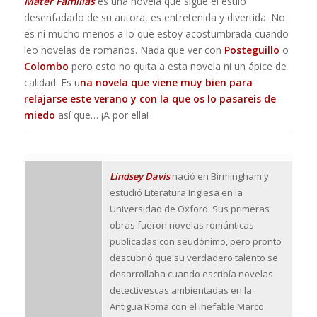
Mater Familias
es una novela que sigue el estilo
desenfadado de su autora, es entretenida y divertida. No
es ni mucho menos a lo que estoy acostumbrada cuando
leo novelas de romanos. Nada que ver con
Posteguillo
o
Colombo
pero esto no quita a esta novela ni un ápice de
calidad. Es u
na novela que viene muy bien para
relajarse este verano y con la que os lo pasareis de
miedo
así que… ¡A por ella!
Lindsey Davis
nació en Birmingham y
estudió Literatura Inglesa en la
Universidad de Oxford. Sus primeras
obras fueron novelas románticas
publicadas con seudónimo, pero pronto
descubrió que su verdadero talento se
desarrollaba cuando escribía novelas
detectivescas ambientadas en la
Antigua Roma con el inefable Marco