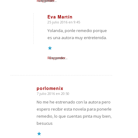
Responder
Cargando...
Eva Martín
25 julio 2016 en 9:45
Dice:
Yolanda, ponle remedio porque
es una autora muy entretenida.
Responder
Cargando...
porlomenix
7 julio 2016 en 20:50
Dice:
No me he estrenado con la autora pero
espero recibir esta novela para ponerle
remedio, lo que cuentas pinta muy bien,
besucus