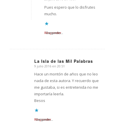
Dice:
Pues espero que lo disfrutes
mucho.
Responder
Cargando...
La Isla de las Mil Palabras
9 julio 2016 en 20:51
Dice:
Hace un montón de años que no leo
nada de esta autora. Y recuerdo que
me gustaba, si es entretenida no me
importaría leerla.
Besos
Responder
Cargando...