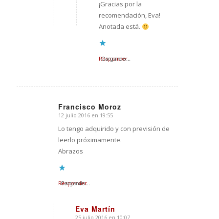
¡Gracias por la
recomendación, Eva!
Anotada está.
Responder
Cargando...
Francisco Moroz
12 julio 2016 en 19:55
Dice:
Lo tengo adquirido y con previsión de
leerlo próximamente.
Abrazos
Responder
Cargando...
Eva Martín
25 julio 2016 en 10:07