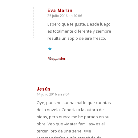
Eva Martín
25 julio 2016 en 10:06
Dice:
Espero que te guste. Desde luego
es totalmente diferente y siempre
resulta un soplo de aire fresco.
Responder
Cargando...
Jesús
14 julio 2016 en 9:04
Dice:
Oye, pues no suena mal lo que cuentas
de la novela. Conocía a la autora de
oídas, pero nunca me he parado en su
obra. Veo que «Mater familias» es el
tercer libro de una serie. ¿Me