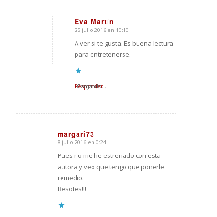
Eva Martín
25 julio 2016 en 10:10
Dice:
A ver si te gusta. Es buena lectura
para entretenerse.
Responder
Cargando...
margari73
8 julio 2016 en 0:24
Dice:
Pues no me he estrenado con esta
autora y veo que tengo que ponerle
remedio.
Besotes!!!