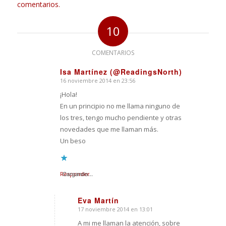
comentarios.
10
COMENTARIOS
Isa Martínez (@ReadingsNorth)
16 noviembre 2014 en 23:56
Dice:
¡Hola!
En un principio no me llama ninguno de
los tres, tengo mucho pendiente y otras
novedades que me llaman más.
Un beso
Responder
Cargando...
Eva Martín
17 noviembre 2014 en 13:01
Dice:
A mi me llaman la atención, sobre