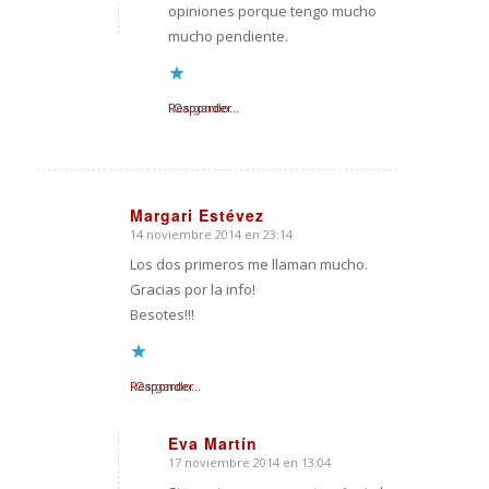
opiniones porque tengo mucho
mucho pendiente.
Responder
Cargando...
Margari Estévez
14 noviembre 2014 en 23:14
Dice:
Los dos primeros me llaman mucho.
Gracias por la info!
Besotes!!!
Responder
Cargando...
Eva Martín
17 noviembre 2014 en 13:04
Dice: