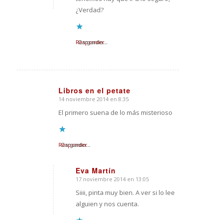
¿Verdad?
Responder
Cargando...
Libros en el petate
14 noviembre 2014 en 8:35
Dice:
El primero suena de lo más misterioso
Responder
Cargando...
Eva Martín
17 noviembre 2014 en 13:05
Dice:
Siiii, pinta muy bien. A ver si lo lee
alguien y nos cuenta.