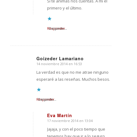
Si te animas nos cuentas. A mi el
primero y el último.
Responder
Cargando...
Goizeder Lamariano
14 noviembre 2014 en 16:53
Dice:
La verdad es que no me atrae ninguno
esperaré a las reseñas. Muchos besos.
Responder
Cargando...
Eva Martín
17 noviembre 2014 en 13:04
Dice:
Jajaja, y con el poco tiempo que
tenemos hay que ir a lo seguro,