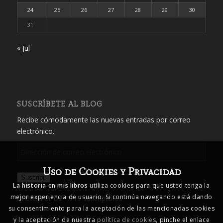
24
25
26
27
28
29
30
31
« Jul
SUSCRÍBETE AL BLOG
Recibe cómodamente las nuevas entradas por correo
electrónico.
Dirección
de
Uso de Cookies y Privacidad
correo
Suscribir
electrónico
La historia en mis libros
utiliza cookies para que usted tenga la
mejor experiencia de usuario. Si continúa navegando está dando
Únete a otros 1.719 suscriptores
su consentimiento para la aceptación de las mencionadas cookies
y la aceptación de nuestra
política de cookies
, pinche el enlace