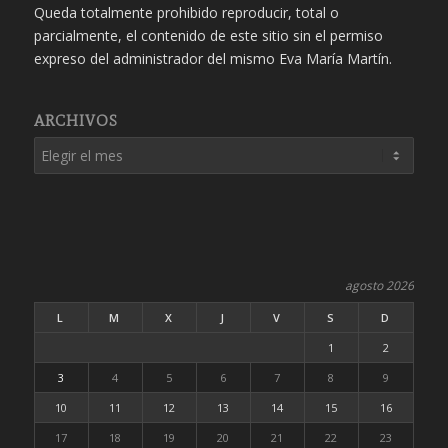
Queda totalmente prohibido reproducir, total o
parcialmente, el contenido de este sitio sin el permiso
expreso del administrador del mismo Eva María Martín.
ARCHIVOS
agosto 2026
L
M
X
J
V
S
D
1
2
3
4
5
6
7
8
9
10
11
12
13
14
15
16
17
18
19
20
21
22
23