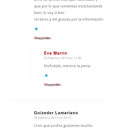
que por lo que comentas está bastante
bien, lo voy a leer.
Un beso y mil gracias por la información.
Responder
Cargando...
Eva Martín
26 febrero 2015 en 11:50
Dice:
Disfrútalo, merece la pena.
Responder
Cargando...
Goizeder Lamariano
18 febrero 2015 en 10:37
Dice:
Creo que podría gustarme mucho.