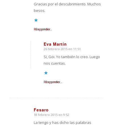
Gracias por el descubrimiento. Muchos
besos.
Responder
Cargando...
Eva Martín
26 febrero 2015 en 11:51
Dice:
Si, Goi. Yo también lo creo. Luego
nos cuentas.
Responder
Cargando...
Fesaro
18 febrero 2015 en 9:52
Dice:
La tengo y has dicho las palabras