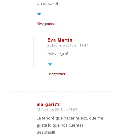
Un besazo!
Responder
Cargando...
Eva Martín
26 febrero 2015 en 11:47
Dice:
¡Me alegro!
Responder
Cargando...
margari73
18 febrero 2015 en 23:07
Dice:
Le tendré que hacer hueco, que me
gusta lo que nos cuentas.
Besotes!!!