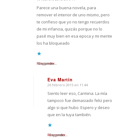
Dice:
Parece una buena novela, para
remover el interior de uno mismo, pero
te confieso que yo no tengo recuerdos
de mi infancia, quizás porque no lo
pasé muy bien en esa epoca y mi mente
los ha bloqueado
Responder
Cargando...
Eva Martín
26 febrero 2015 en 11:44
Dice:
Siento leer eso, Carmina. La mía
tampoco fue demasiado feliz pero
algo si que hubo. Espero y deseo
que en la tuya también.
Responder
Cargando...