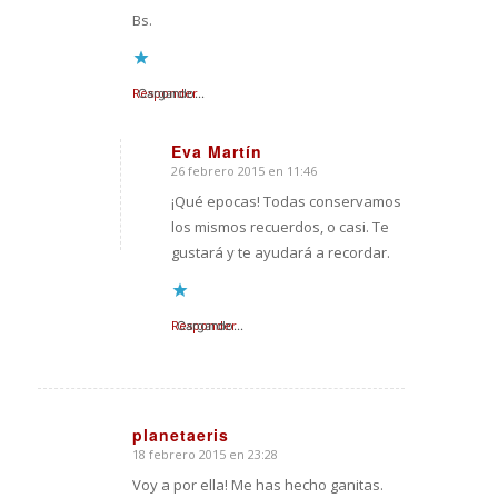
Bs.
Responder
Cargando...
Eva Martín
26 febrero 2015 en 11:46
Dice:
¡Qué epocas! Todas conservamos
los mismos recuerdos, o casi. Te
gustará y te ayudará a recordar.
Responder
Cargando...
planetaeris
18 febrero 2015 en 23:28
Dice:
Voy a por ella! Me has hecho ganitas.