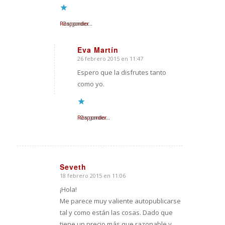
Responder
Cargando...
Eva Martín
26 febrero 2015 en 11:47
Dice:
Espero que la disfrutes tanto
como yo.
Responder
Cargando...
Seveth
18 febrero 2015 en 11:06
Dice:
¡Hola!
Me parece muy valiente autopublicarse
tal y como están las cosas. Dado que
tiene un precio más que razonable y