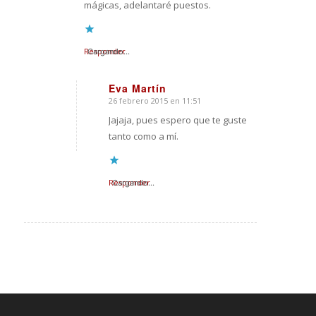
mágicas, adelantaré puestos.
Responder
Cargando...
Eva Martín
26 febrero 2015 en 11:51
Dice:
Jajaja, pues espero que te guste
tanto como a mí.
Responder
Cargando...