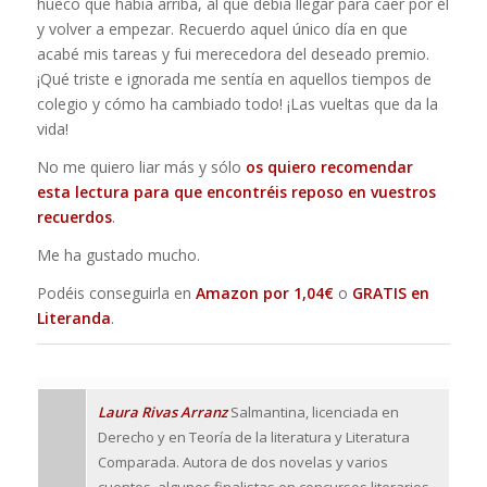
hueco que había arriba, al que debía llegar para caer por él
y volver a empezar. Recuerdo aquel único día en que
acabé mis tareas y fui merecedora del deseado premio.
¡Qué triste e ignorada me sentía en aquellos tiempos de
colegio y cómo ha cambiado todo! ¡Las vueltas que da la
vida!
No me quiero liar más y sólo
os quiero recomendar
esta lectura para que encontréis reposo en vuestros
recuerdos
.
Me ha gustado mucho.
Podéis conseguirla en
Amazon por 1,04€
o
GRATIS en
Literanda
.
Laura Rivas Arranz
Salmantina, licenciada en
Derecho y en Teoría de la literatura y Literatura
Comparada. Autora de dos novelas y varios
cuentos, algunos finalistas en concursos literarios.