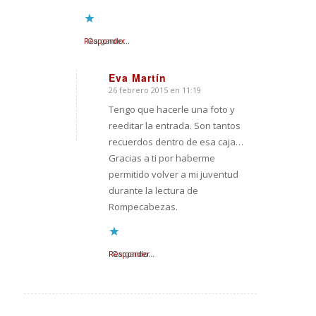
Responder
Cargando...
Eva Martín
26 febrero 2015 en 11:19
Dice:
Tengo que hacerle una foto y
reeditar la entrada. Son tantos
recuerdos dentro de esa caja…
Gracias a ti por haberme
permitido volver a mi juventud
durante la lectura de
Rompecabezas.
Responder
Cargando...