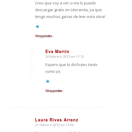
Creo que voy a ver si me lo puedo
descargar gratis en Literanda, ya que
tengo muchas ganas de leer esta obra!
Responder
Cargando...
Eva Martín
26 febrero 2015 en 11:12
Dice:
Espero que lo disfrutes tanto
como yo.
Responder
Cargando...
Laura Rivas Arranz
21 febrero 2015 en 11:06
Dice: