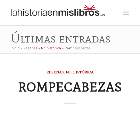
Últimas entradas
Inicio
»
Reseñas
»
No histórica
»
Rompecabezas
RESEÑAS
,
NO HISTÓRICA
ROMPECABEZAS