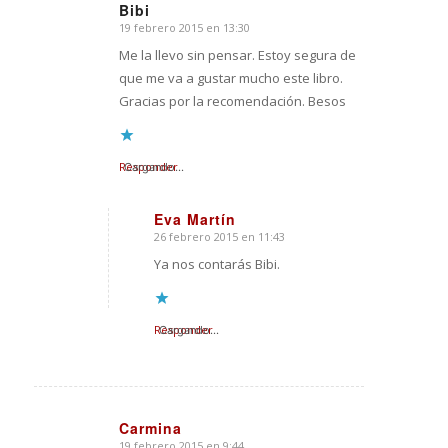
Bibi
19 febrero 2015 en 13:30
Dice:
Me la llevo sin pensar. Estoy segura de
que me va a gustar mucho este libro.
Gracias por la recomendación. Besos
Responder
Cargando...
Eva Martín
26 febrero 2015 en 11:43
Dice:
Ya nos contarás Bibi.
Responder
Cargando...
Carmina
19 febrero 2015 en 9:44