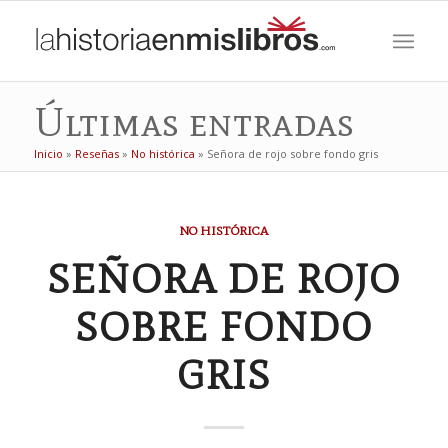
Últimas entradas
Inicio
»
Reseñas
»
No histórica
»
Señora de rojo sobre fondo gris
NO HISTÓRICA
SEÑORA DE ROJO
SOBRE FONDO
GRIS