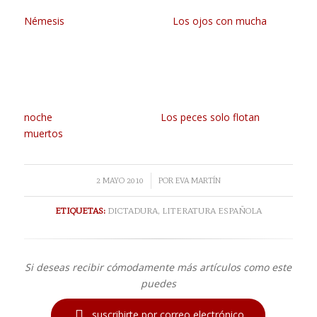
Némesis
Los ojos con mucha
noche
Los peces solo flotan
muertos
/
2 MAYO 2010
POR
EVA MARTÍN
ETIQUETAS:
DICTADURA
,
LITERATURA ESPAÑOLA
Si deseas recibir cómodamente más artículos como este
puedes

suscribirte por correo electrónico