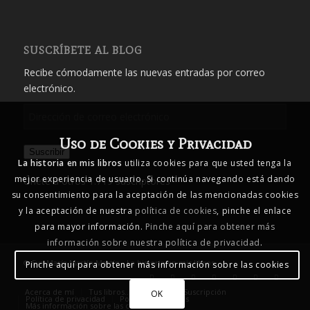
SUSCRÍBETE AL BLOG
Recibe cómodamente las nuevas entradas por correo
electrónico.
Dirección
de
Uso de Cookies y Privacidad
correo
Suscribir
electrónico
La historia en mis libros
utiliza cookies para que usted tenga la
mejor experiencia de usuario. Si continúa navegando está dando
Únete a otros 1.719 suscriptores
su consentimiento para la aceptación de las mencionadas cookies
y la aceptación de nuestra
política de cookies
, pinche el enlace
para mayor información.
Pinche aquí para obtener más
información sobre nuestra política de privacidad
.
© Eva María Martín Martín - La historia en mis libros
Pinche aquí para obtener más información sobre las cookies
Acerca de mí
Tus libros… mis libros
Suscripción
OK
Política de privacidad
Política de cookies
Más información sobre las cookies