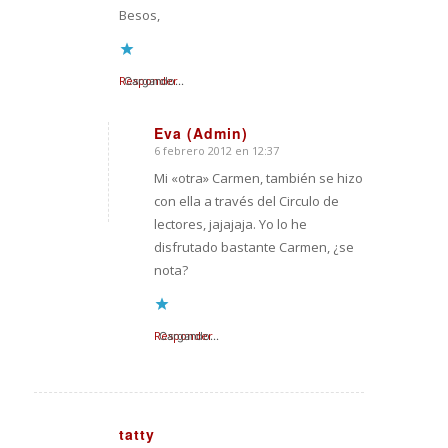
Besos,
Responder
Cargando...
Eva (Admin)
6 febrero 2012 en 12:37
Dice:
Mi «otra» Carmen, también se hizo
con ella a través del Circulo de
lectores, jajajaja. Yo lo he
disfrutado bastante Carmen, ¿se
nota?
Responder
Cargando...
tatty