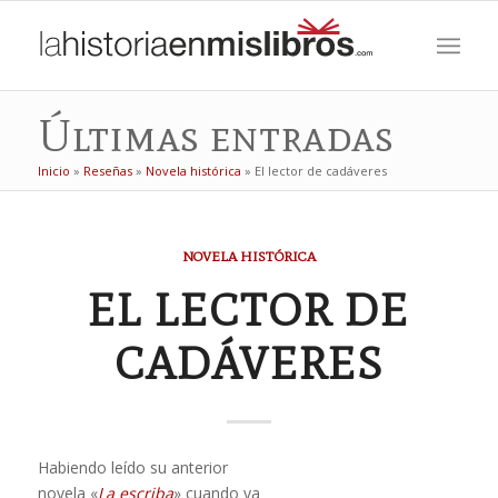
Últimas entradas
Inicio
»
Reseñas
»
Novela histórica
»
El lector de cadáveres
dice:
NOVELA HISTÓRICA
EL LECTOR DE
CADÁVERES
Habiendo leído su anterior
novela «
La escriba
» cuando ya