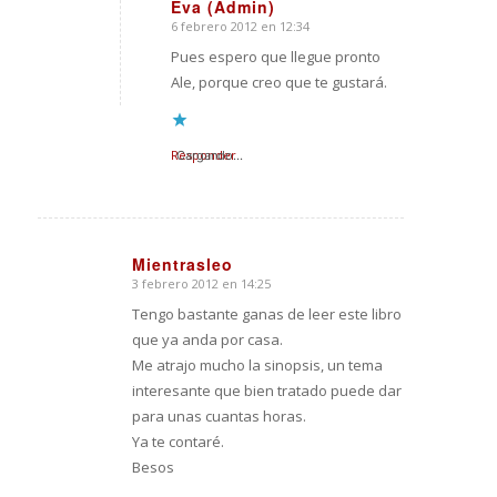
Eva (Admin)
6 febrero 2012 en 12:34
Dice:
Pues espero que llegue pronto
Ale, porque creo que te gustará.
Responder
Cargando...
Mientrasleo
3 febrero 2012 en 14:25
Dice:
Tengo bastante ganas de leer este libro
que ya anda por casa.
Me atrajo mucho la sinopsis, un tema
interesante que bien tratado puede dar
para unas cuantas horas.
Ya te contaré.
Besos