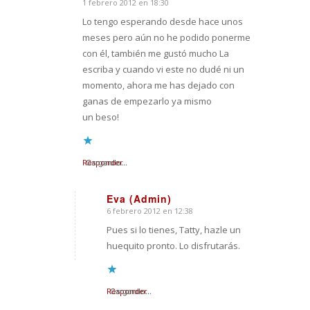
1 febrero 2012 en 18:30
Dice:
Lo tengo esperando desde hace unos
meses pero aún no he podido ponerme
con él, también me gustó mucho La
escriba y cuando vi este no dudé ni un
momento, ahora me has dejado con
ganas de empezarlo ya mismo
un beso!
Responder
Cargando...
Eva (Admin)
6 febrero 2012 en 12:38
Dice:
Pues si lo tienes, Tatty, hazle un
huequito pronto. Lo disfrutarás.
Responder
Cargando...