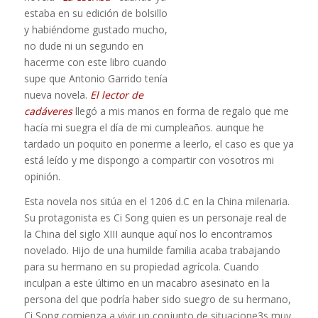
estaba en su edición de bolsillo
y habiéndome gustado mucho,
no dude ni un segundo en
hacerme con este libro cuando
supe que Antonio Garrido tenía
nueva novela.
El lector de
cadáveres
llegó a mis manos en forma de regalo que me
hacía mi suegra el día de mi cumpleaños. aunque he
tardado un poquito en ponerme a leerlo, el caso es que ya
está leído y me dispongo a compartir con vosotros mi
opinión.
Esta novela nos sitúa en el 1206 d.C en la China milenaria.
Su protagonista es Ci Song quien es un personaje real de
la China del siglo XIII aunque aquí nos lo encontramos
novelado. Hijo de una humilde familia acaba trabajando
para su hermano en su propiedad agrícola. Cuando
inculpan a este último en un macabro asesinato en la
persona del que podría haber sido suegro de su hermano,
Ci Song comienza a vivir un conjunto de situacione3s muy