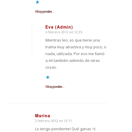
Responder
Cargando...
Eva (Admin)
6 febrero 2012 en 12:35
Dice:
Mientras leo, es que tiene una
trama muy atractiva y muy poco, o
nada, utilizada. Por eso me llamó
a mí también además de otras
cosas.
Responder
Cargando...
Marina
2 febrero 2012 en 12:11
Dice:
Lo tengo pendiente! Qué ganas =)