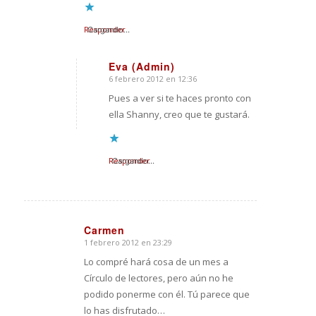
Responder
Cargando...
Eva (Admin)
6 febrero 2012 en 12:36
Dice:
Pues a ver si te haces pronto con
ella Shanny, creo que te gustará.
Responder
Cargando...
Carmen
1 febrero 2012 en 23:29
Dice:
Lo compré hará cosa de un mes a
Círculo de lectores, pero aún no he
podido ponerme con él. Tú parece que
lo has disfrutado…