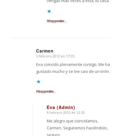
vengas más veces a esta, tu casa.
Responder
Cargando...
Carmen
5 febrero 2012 en 17:25
Dice:
Eva coincido plenamente contigo. Me ha
gustado mucho y se lee casi de un tirón.
Responder
Cargando...
Eva (Admin)
6 febrero 2012 en 12:33
Dice:
Me alegro que coincidamos,
Carmen. Seguiremos haciéndolo,
seguro.