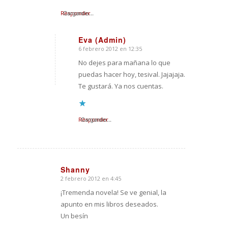
Responder
Cargando...
Eva (Admin)
6 febrero 2012 en 12:35
Dice:
No dejes para mañana lo que
puedas hacer hoy, tesival. Jajajaja.
Te gustará. Ya nos cuentas.
Responder
Cargando...
Shanny
2 febrero 2012 en 4:45
Dice:
¡Tremenda novela! Se ve genial, la
apunto en mis libros deseados.
Un besín