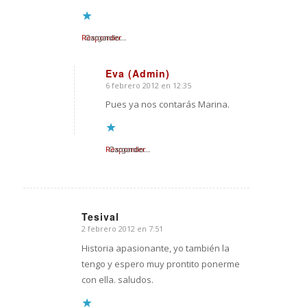
Responder
Cargando...
Eva (Admin)
6 febrero 2012 en 12:35
Dice:
Pues ya nos contarás Marina.
Responder
Cargando...
Tesival
2 febrero 2012 en 7:51
Dice:
Historia apasionante, yo también la
tengo y espero muy prontito ponerme
con ella. saludos.