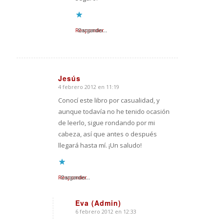
Responder
Cargando...
Jesús
4 febrero 2012 en 11:19
Dice:
Conocí este libro por casualidad, y
aunque todavía no he tenido ocasión
de leerlo, sigue rondando por mi
cabeza, así que antes o después
llegará hasta mí. ¡Un saludo!
Responder
Cargando...
Eva (Admin)
6 febrero 2012 en 12:33
Dice: