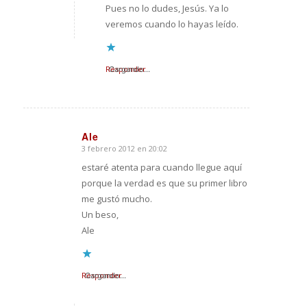
Pues no lo dudes, Jesús. Ya lo
veremos cuando lo hayas leído.
Responder
Cargando...
Ale
3 febrero 2012 en 20:02
Dice:
estaré atenta para cuando llegue aquí
porque la verdad es que su primer libro
me gustó mucho.
Un beso,
Ale
Responder
Cargando...