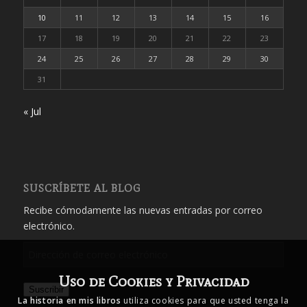
10
11
12
13
14
15
16
17
18
19
20
21
22
23
24
25
26
27
28
29
30
31
« Jul
SUSCRÍBETE AL BLOG
Recibe cómodamente las nuevas entradas por correo
electrónico.
Dirección
de
Uso de Cookies y Privacidad
correo
Suscribir
electrónico
La historia en mis libros
utiliza cookies para que usted tenga la