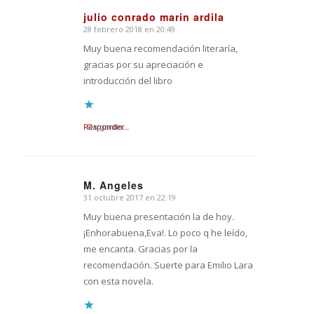
julio conrado marin ardila
28 febrero 2018 en 20:49
Dice:
Muy buena recomendación literaría,
gracias por su apreciación e
introducción del libro
Responder
Cargando...
M. Angeles
31 octubre 2017 en 22:19
Dice:
Muy buena presentación la de hoy.
¡Enhorabuena,Eva!. Lo poco q he leído,
me encanta. Gracias por la
recomendación. Suerte para Emilio Lara
con esta novela.