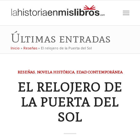
Últimas entradas
Inicio
»
Reseñas
»
El relojero de la Puerta del Sol
dice:
dice:
dice:
RESEÑAS
,
NOVELA HISTÓRICA
,
EDAD CONTEMPORÁNEA
EL RELOJERO DE
LA PUERTA DEL
SOL