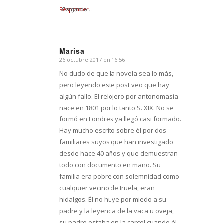
Responder
Cargando...
Marisa
26 octubre 2017 en 16:56
Dice:
No dudo de que la novela sea lo más,
pero leyendo este post veo que hay
algún fallo. El relojero por antonomasia
nace en 1801 por lo tanto S. XIX. No se
formó en Londres ya llegó casi formado.
Hay mucho escrito sobre él por dos
familiares suyos que han investigado
desde hace 40 años y que demuestran
todo con documento en mano. Su
familia era pobre con solemnidad como
cualquier vecino de Iruela, eran
hidalgos. Él no huye por miedo a su
padre y la leyenda de la vaca u oveja,
su padre estaba en la carcel cuando él