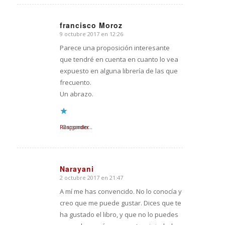
francisco Moroz
9 octubre 2017 en 12:26
Dice:
Parece una proposición interesante
que tendré en cuenta en cuanto lo vea
expuesto en alguna librería de las que
frecuento.
Un abrazo.
Responder
Cargando...
Narayani
2 octubre 2017 en 21:47
Dice:
A mí me has convencido. No lo conocía y
creo que me puede gustar. Dices que te
ha gustado el libro, y que no lo puedes