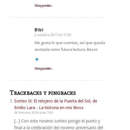
Responder
Cargando...
Bibi
2 octubre 2017 en 11:33
Dice:
Me gusta lo que cuentas, así que queda
anotada como futura lectura. Besos
Responder
Cargando...
Trackbacks y pingbacks
Sorteo IX: El relojero de la Puerta del Sol, de
Emilio Lara - La historia en mis libros
28 febrero 2018 a las 7:00
[…] Con este noveno sorteo pongo el punto y
final a la celebración del noveno aniversario del