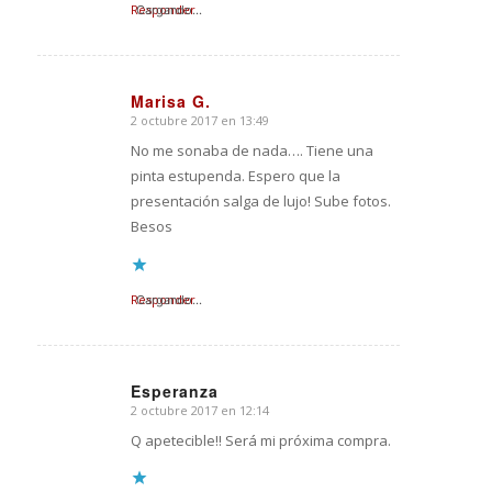
Responder
Cargando...
Marisa G.
2 octubre 2017 en 13:49
Dice:
No me sonaba de nada…. Tiene una
pinta estupenda. Espero que la
presentación salga de lujo! Sube fotos.
Besos
Responder
Cargando...
Esperanza
2 octubre 2017 en 12:14
Dice:
Q apetecible!! Será mi próxima compra.