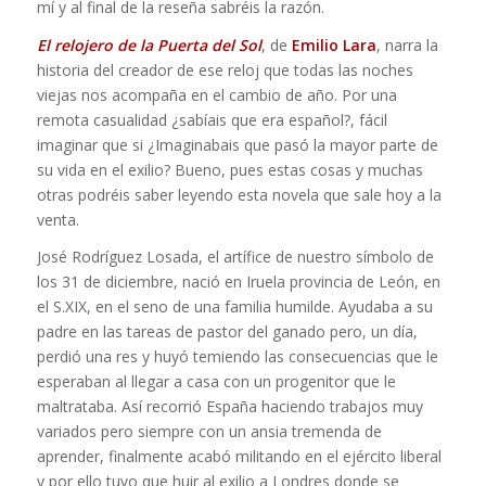
mí y al final de la reseña sabréis la razón.
El relojero de la Puerta del Sol
, de
Emilio Lara
, narra la
historia del creador de ese reloj que todas las noches
viejas nos acompaña en el cambio de año. Por una
remota casualidad ¿sabíais que era español?, fácil
imaginar que si ¿Imaginabais que pasó la mayor parte de
su vida en el exilio? Bueno, pues estas cosas y muchas
otras podréis saber leyendo esta novela que sale hoy a la
venta.
José Rodríguez Losada, el artífice de nuestro símbolo de
los 31 de diciembre, nació en Iruela provincia de León, en
el S.XIX, en el seno de una familia humilde. Ayudaba a su
padre en las tareas de pastor del ganado pero, un día,
perdió una res y huyó temiendo las consecuencias que le
esperaban al llegar a casa con un progenitor que le
maltrataba. Así recorrió España haciendo trabajos muy
variados pero siempre con un ansia tremenda de
aprender, finalmente acabó militando en el ejército liberal
y por ello tuvo que huir al exilio a Londres donde se