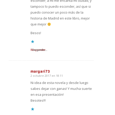
esconder; a mí me encanta mi ciudad, y
tampoco lo puedo esconder, así que si
puedo conocer un poco más de la
historia de Madrid en este libro, mejor
que mejor
Besos!
Responder
Cargando...
margari73
2 octubre 2017 en 18:11
Dice:
Ni idea de esta novela y desde luego
sabes dejar con ganas! Y mucha suerte
en esa presentación!
Besotes!!!