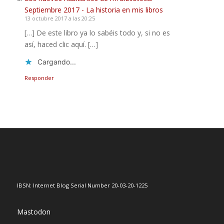
Septiembre 2017 - La historia en mis libros
13 octubre 2017 a las 20:25
[…] De este libro ya lo sabéis todo y, si no es
así, haced clic aquí. […]
Cargando...
Responder
IBSN: Internet Blog Serial Number 20-03-20-1225
Mastodon