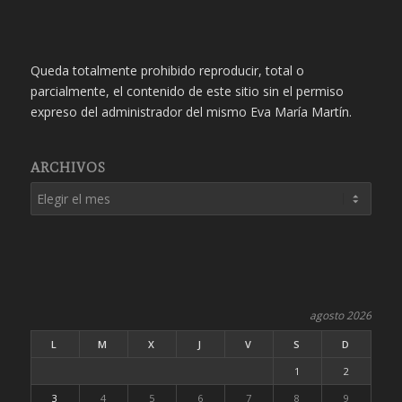
Queda totalmente prohibido reproducir, total o
parcialmente, el contenido de este sitio sin el permiso
expreso del administrador del mismo Eva María Martín.
ARCHIVOS
agosto 2026
L
M
X
J
V
S
D
1
2
3
4
5
6
7
8
9