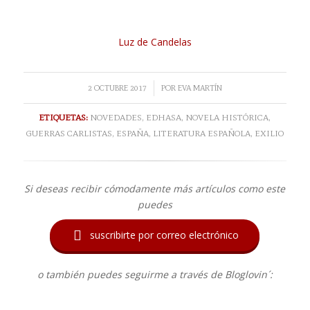
Luz de Candelas
/
2 OCTUBRE 2017
POR
EVA MARTÍN
ETIQUETAS:
NOVEDADES
,
EDHASA
,
NOVELA HISTÓRICA
,
GUERRAS CARLISTAS
,
ESPAÑA
,
LITERATURA ESPAÑOLA
,
EXILIO
Si deseas recibir cómodamente más artículos como este
puedes

suscribirte por correo electrónico
o también puedes seguirme a través de Bloglovin´: