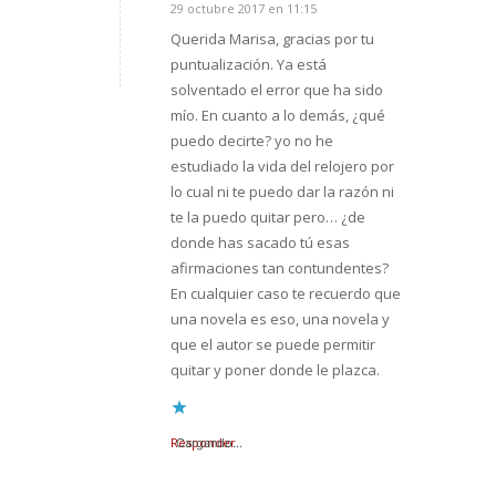
29 octubre 2017 en 11:15
Dice:
Querida Marisa, gracias por tu
puntualización. Ya está
solventado el error que ha sido
mío. En cuanto a lo demás, ¿qué
puedo decirte? yo no he
estudiado la vida del relojero por
lo cual ni te puedo dar la razón ni
te la puedo quitar pero… ¿de
donde has sacado tú esas
afirmaciones tan contundentes?
En cualquier caso te recuerdo que
una novela es eso, una novela y
que el autor se puede permitir
quitar y poner donde le plazca.
Responder
Cargando...