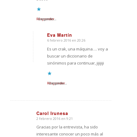
Responder
Cargando...
Eva Martín
6 febrero 2016 en 20:26
Dice:
Es un crak, una máquina…. voy a
buscar un diccionario de
sinónimos para continuar, jijijiji
Responder
Cargando...
Carol Irunesa
2 febrero 2016 en 9:21
Dice:
Gracias por la entrevista, ha sido
interesante conocer un poco más al