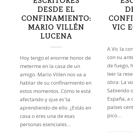
ESCRITORES
ES
DESDE EL
D
CONFINAMIENTO:
CONF
MARIO VILLÉN
VIC 
LUCENA
A Vic la c
con su ante
Hoy tengo el enorme honor de
de fuego, 
meterme en la casa de un
leer la res
amigo. Mario Villen nos va a
obra: La vo
hablar de su confinamiento en
Sabiendo q
estos momentos. Cómo le está
España, a 
afectando y que es´ta
países cen
aprendiendo de ello. ¿Estás en
pico…
casa o eres una de esas
personas esenciales…