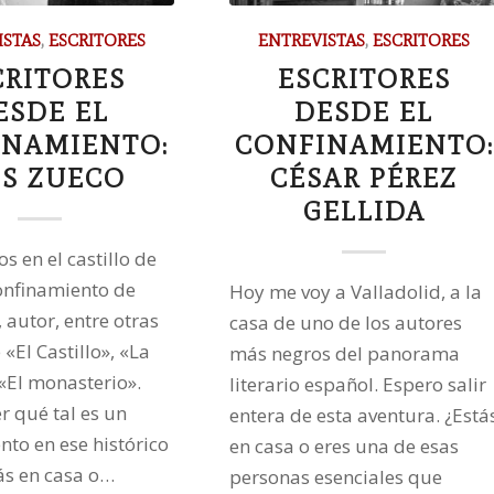
ISTAS
,
ESCRITORES
ENTREVISTAS
,
ESCRITORES
CRITORES
ESCRITORES
ESDE EL
DESDE EL
INAMIENTO:
CONFINAMIENTO:
IS ZUECO
CÉSAR PÉREZ
GELLIDA
s en el castillo de
confinamiento de
Hoy me voy a Valladolid, a la
 autor, entre otras
casa de uno de los autores
 «El Castillo», «La
más negros del panorama
«El monasterio».
literario español. Espero salir
r qué tal es un
entera de esta aventura. ¿Está
nto en ese histórico
en casa o eres una de esas
tás en casa o…
personas esenciales que