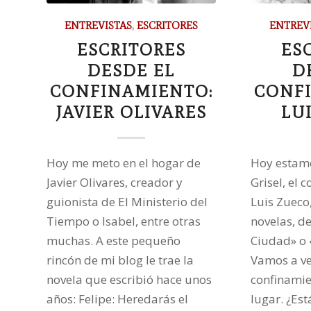
ENTREVISTAS
,
ESCRITORES
ENTREV
ESCRITORES
ES
DESDE EL
D
CONFINAMIENTO:
CONF
JAVIER OLIVARES
LU
Hoy me meto en el hogar de
Hoy estamo
Javier Olivares, creador y
Grisel, el 
guionista de El Ministerio del
Luis Zueco,
Tiempo o Isabel, entre otras
novelas, de
muchas. A este pequeño
Ciudad» o 
rincón de mi blog le trae la
Vamos a ve
novela que escribió hace unos
confinamie
años: Felipe: Heredarás el
lugar. ¿Es