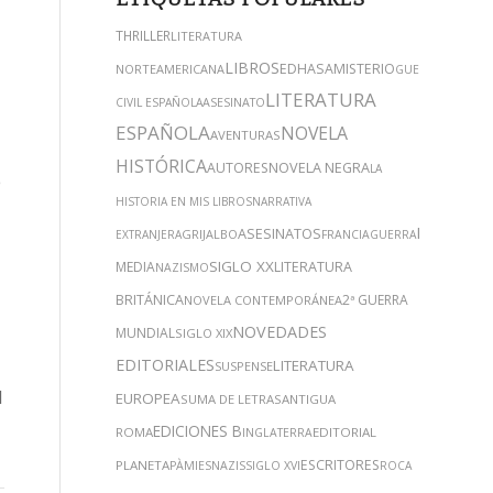
THRILLER
LITERATURA
LIBROS
EDHASA
MISTERIO
NORTEAMERICANA
GUERRA
LITERATURA
CIVIL ESPAÑOLA
ASESINATO
ESPAÑOLA
NOVELA
AVENTURAS
HISTÓRICA
NOVELA NEGRA
AUTORES
LA
e
HISTORIA EN MIS LIBROS
NARRATIVA
NOVEDAD
ASESINATOS
GRIJALBO
EXTRANJERA
FRANCIA
GUERRA
SIGLO XX
MEDIA
LITERATURA
NAZISMO
BRITÁNICA
2ª GUERRA
NOVELA CONTEMPORÁNEA
NOVEDADES
MUNDIAL
SIGLO XIX
EDITORIALES
LITERATURA
SUSPENSE
l
EUROPEA
SUMA DE LETRAS
ANTIGUA
EDICIONES B
ROMA
EDITORIAL
INGLATERRA
ESCRITORES
PLANETA
PÀMIES
NAZIS
SIGLO XVI
ROCA