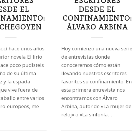
CRITORES
ESCRITORES
ESDE EL
DESDE EL
INAMIENTO:
CONFINAMIENTO:
ECHEGOYEN
ÁLVARO ARBINA
onocí hace unos años
Hoy comienzo una nueva seri
rior novela El lirio
de entrevistas donde
hace poco pudisteis
conoceremos cómo están
eña de su última
llevando nuestros escritores
z y la espada.
favoritos su confinamiento. En
ue vive fuera de
esta primera entrevista nos
caballo entre varios
encontramos con Álvaro
tro-europeos, me
Arbina, autor de «La mujer de
reloj» o «La sinfonía…