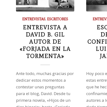
ENTREVISTAS
,
ESCRITORES
ENTREV
ENTREVISTA A
ES
DAVID B. GIL
D
AUTOR DE
CONF
«FORJADA EN LA
LUI
TORMENTA»
J
Ante todo, muchas gracias por
Hoy poco el
dedicar estos momentos a
estas entre
contestar unas preguntas
que he hec
para el blog, David. Desde tu
confinamie
primera novela, «Hijos de un
autores a 
dios binario» hasta «Forjada
dado tiempo