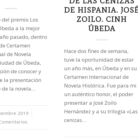
DE LAS CENIZAS
DE HISPANIA. JOS
ZOILO. CINH
 del premio Los
ÚBEDA
Úbeda a la mejor
 año pasado, dentro
 de Certamen
Hace dos fines de semana,
nal de Novela
tuve la oportunidad de estar
Ciudad de Úbeda,
un año más, en Úbeda y en su
asión de conocer y
Certamen Internacional de
de la presentación
Novela Histórica. Fue para mi
o de la novela…
un auténtico honor, el poder
presentar a José Zoilo
Hernández y a su trilogía «Las
ciembre 2019
/
cenizas…
Comentarios