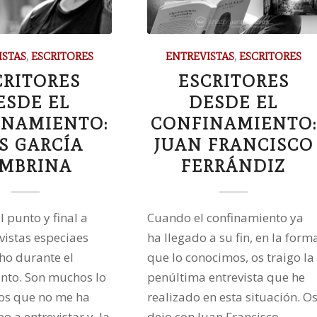
ISTAS
,
ESCRITORES
ENTREVISTAS
,
ESCRITORES
CRITORES
ESCRITORES
ESDE EL
DESDE EL
INAMIENTO:
CONFINAMIENTO:
S GARCÍA
JUAN FRANCISCO
AMBRINA
FERRÁNDIZ
 punto y final a
Cuando el confinamiento ya
vistas especiaes
ha llegado a su fin, en la form
ho durante el
que lo conocimos, os traigo la
nto. Son muchos lo
penúltima entrevista que he
los que no me ha
realizado en esta situación. O
 a entrevistar y, la
dejo con Juan Francisco