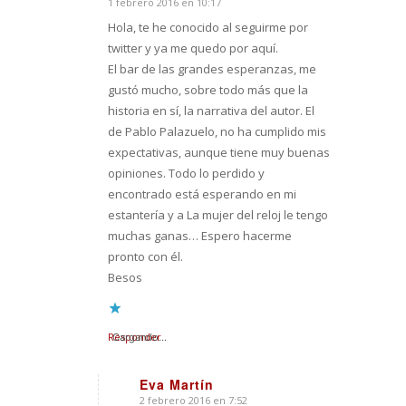
1 febrero 2016 en 10:17
Dice:
Hola, te he conocido al seguirme por
twitter y ya me quedo por aquí.
El bar de las grandes esperanzas, me
gustó mucho, sobre todo más que la
historia en sí, la narrativa del autor. El
de Pablo Palazuelo, no ha cumplido mis
expectativas, aunque tiene muy buenas
opiniones. Todo lo perdido y
encontrado está esperando en mi
estantería y a La mujer del reloj le tengo
muchas ganas… Espero hacerme
pronto con él.
Besos
Responder
Cargando...
Eva Martín
2 febrero 2016 en 7:52
Dice: