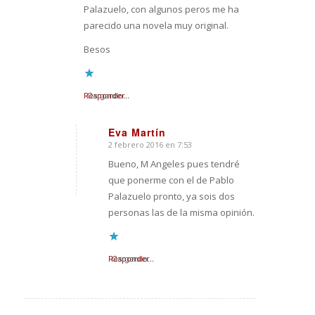
Palazuelo, con algunos peros me ha
parecido una novela muy original.
Besos
Responder
Cargando...
Eva Martín
2 febrero 2016 en 7:53
Dice:
Bueno, M Angeles pues tendré
que ponerme con el de Pablo
Palazuelo pronto, ya sois dos
personas las de la misma opinión.
Responder
Cargando...