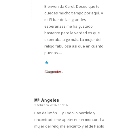
Bienvenida Carol. Deseo que te
quedes mucho tiempo por aquí. A
mi El bar de las grandes
esperanzas me ha gustado
bastante pero la verdad es que
esperaba algo más. La mujer del
relojo fabulosa así que en cuanto
puedas….
Responder
Cargando...
Mª Ángeles
1 febrero 2016 en 9:32
Dice:
Pan de limón…. y Todo lo perdido y
encontrado me apetecen un montón. La
mujer del reloj me encantó y el de Pablo