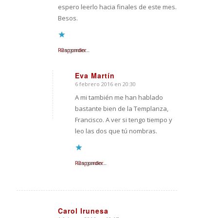
espero leerlo hacia finales de este mes.
Besos.
Responder
Cargando...
Eva Martín
6 febrero 2016 en 20:30
Dice:
A mi también me han hablado
bastante bien de la Templanza,
Francisco. A ver si tengo tiempo y
leo las dos que tú nombras.
Responder
Cargando...
Carol Irunesa