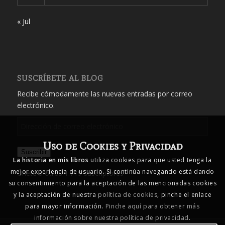
« Jul
SUSCRÍBETE AL BLOG
Recibe cómodamente las nuevas entradas por correo
electrónico.
Dirección
de
Uso de Cookies y Privacidad
correo
Suscribir
electrónico
La historia en mis libros
utiliza cookies para que usted tenga la
mejor experiencia de usuario. Si continúa navegando está dando
Únete a otros 1.719 suscriptores
su consentimiento para la aceptación de las mencionadas cookies
y la aceptación de nuestra
política de cookies
, pinche el enlace
para mayor información.
Pinche aquí para obtener más
información sobre nuestra política de privacidad
.