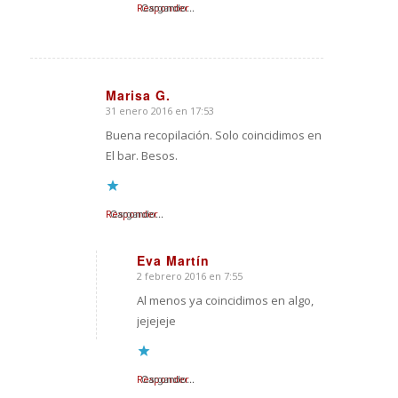
Responder
Cargando...
Marisa G.
31 enero 2016 en 17:53
Dice:
Buena recopilación. Solo coincidimos en
El bar. Besos.
Responder
Cargando...
Eva Martín
2 febrero 2016 en 7:55
Dice:
Al menos ya coincidimos en algo,
jejejeje
Responder
Cargando...