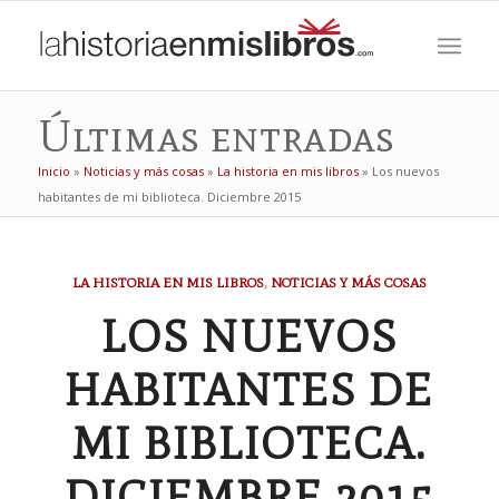
Últimas entradas
Inicio
»
Noticias y más cosas
»
La historia en mis libros
»
Los nuevos
habitantes de mi biblioteca. Diciembre 2015
LA HISTORIA EN MIS LIBROS
,
NOTICIAS Y MÁS COSAS
LOS NUEVOS
HABITANTES DE
MI BIBLIOTECA.
DICIEMBRE 2015