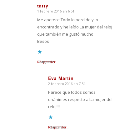
tatty
1 febrero 2016 en 6:51
Dice:
Me apetece Todo lo perdido y lo
encontrado y he leído La mujer del reloj
que también me gustó mucho
Besos
Responder
Cargando...
Eva Martín
2 febrero 2016 en 7:54
Dice:
Parece que todos somos
unánimes respecto a La mujer del
reloj!!!!
Responder
Cargando...