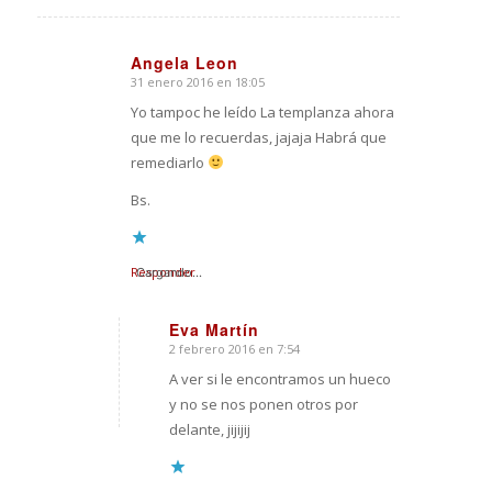
Angela Leon
31 enero 2016 en 18:05
Dice:
Yo tampoc he leído La templanza ahora
que me lo recuerdas, jajaja Habrá que
remediarlo
Bs.
Responder
Cargando...
Eva Martín
2 febrero 2016 en 7:54
Dice:
A ver si le encontramos un hueco
y no se nos ponen otros por
delante, jijijij