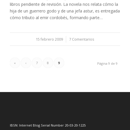
libros pendiente de revisión. La novela nos relata cómo la
hija de un guerrero godo y de una jefa astur, es entregada
cómo tributo al emir cordobés, formando parte…
15 febrero 2009
/
7 Comentarios
«
‹
7
8
9
Página 9 de 9
IBSN: Internet Blog Serial Number 20-03-20-1225