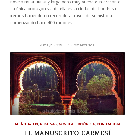
novela muuuuuuuuy larga pero muy buena e interesante.
La única protagonista de ella es la ciudad de Londres e
iremos haciendo un recorrido a través de su historia
comenzando hace 400 millones…
4 mayo 2009
/
5 Comentarios
AL-ÁNDALUS
,
RESEÑAS
,
NOVELA HISTÓRICA
,
EDAD MEDIA
EL MANUSCRITO CARMESÍ