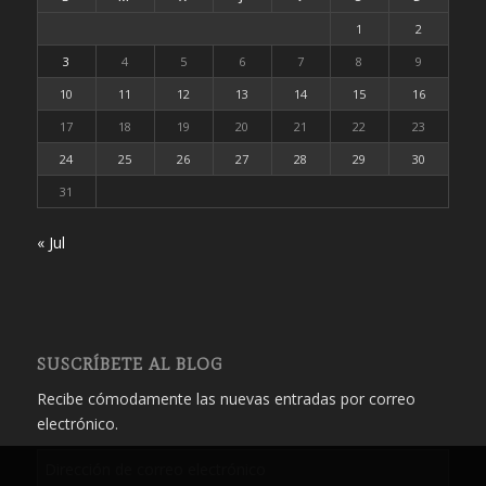
1
2
3
4
5
6
7
8
9
10
11
12
13
14
15
16
17
18
19
20
21
22
23
24
25
26
27
28
29
30
31
« Jul
SUSCRÍBETE AL BLOG
Recibe cómodamente las nuevas entradas por correo
electrónico.
Dirección
de