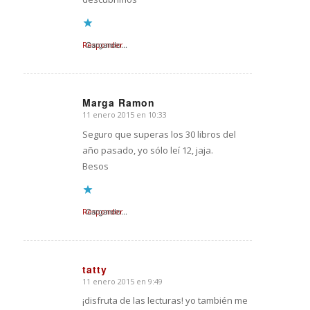
Responder
Cargando...
Marga Ramon
11 enero 2015 en 10:33
Dice:
Seguro que superas los 30 libros del
año pasado, yo sólo leí 12, jaja.
Besos
Responder
Cargando...
tatty
11 enero 2015 en 9:49
Dice:
¡disfruta de las lecturas! yo también me