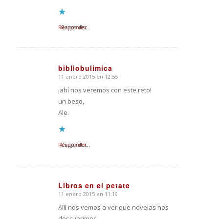
Responder
Cargando...
bibliobulimica
11 enero 2015 en 12:55
Dice:
¡ahí nos veremos con este reto!
un beso,
Ale.
Responder
Cargando...
Libros en el petate
11 enero 2015 en 11:19
Dice:
Allí nos vemos a ver que novelas nos
descubrimos