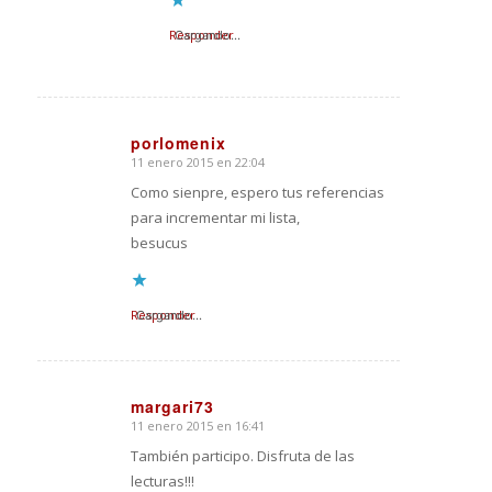
Responder
Cargando...
porlomenix
11 enero 2015 en 22:04
Dice:
Como sienpre, espero tus referencias
para incrementar mi lista,
besucus
Responder
Cargando...
margari73
11 enero 2015 en 16:41
Dice:
También participo. Disfruta de las
lecturas!!!