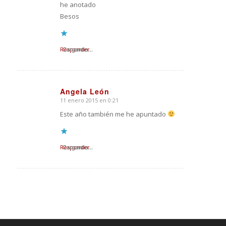
he anotado
Besos
Responder
Cargando...
Angela León
11 enero 2015 en 0:21
Dice:
Este año también me he apuntado
Responder
Cargando...