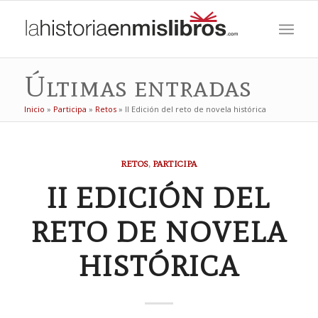
Últimas entradas
Inicio
»
Participa
»
Retos
»
II Edición del reto de novela histórica
RETOS
,
PARTICIPA
II EDICIÓN DEL
RETO DE NOVELA
HISTÓRICA