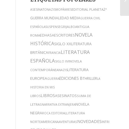
2ª
EDITORIAL PLANETA
ASESINATO
NAZISMO
PÀMIES
GUERRA MUNDIAL
EDAD MEDIA
GUERRA CIVIL
SUSPENSE
GRIJALBO
ANTIGUA
ESPAÑOLA
NOVELA
EDHASA
ESCRITORES
ROMA
HISTÓRICA
SIGLO XX
LITERATURA
LITERATURA
BRITÁNICA
FRANCIA
ESPAÑOLA
NOVELA
SIGLO XVI
LITERATURA
CONTEMPORÁNEA
NAZIS
EDICIONES B
EUROPEA
THRILLER
GUERRA
LA
HISTORIA EN MIS
LIBROS
ASESINATOS
SUMA DE
LIBROS
NOVELA
LETRAS
NARRATIVA EXTRANJERA
NEGRA
LITERATURA
ROCA EDITORIAL
NOVEDADES
MISTERI
NORTEAMERICANA
AVENTURAS
INTRIGA