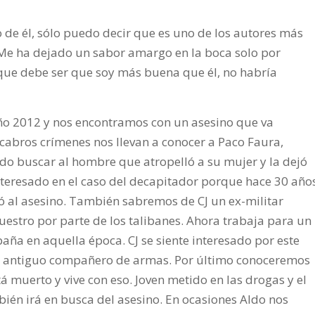
o de él, sólo puedo decir que es uno de los autores más
 Me ha dejado un sabor amargo en la boca solo por
 que debe ser que soy más buena que él, no habría
ño 2012 y nos encontramos con un asesino que va
acabros crímenes nos llevan a conocer a Paco Faura,
ndo buscar al hombre que atropelló a su mujer y la dejó
interesado en el caso del decapitador porque hace 30 año
ó al asesino. También sabremos de CJ un ex-militar
uestro por parte de los talibanes. Ahora trabaja para un
ña en aquella época. CJ se siente interesado por este
un antiguo compañero de armas. Por último conoceremos
á muerto y vive con eso. Joven metido en las drogas y el
ién irá en busca del asesino. En ocasiones Aldo nos