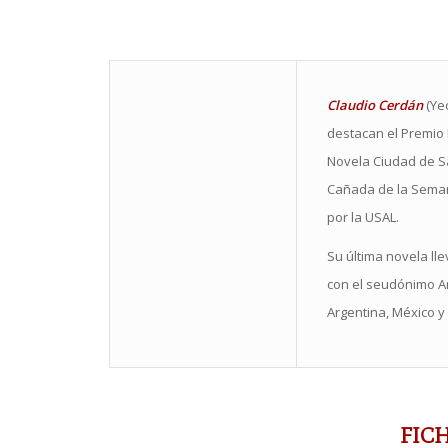
Claudio Cerdán
(Yec
destacan el Premio 
Novela Ciudad de San
Cañada de la Semana
por la USAL.
Su última novela llev
con el seudónimo Ar
Argentina, México y 
FIC