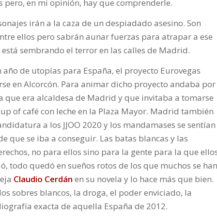
s pero, en mi opinión, hay que comprenderle.
rsonajes irán a la caza de un despiadado asesino. Son
ntre ellos pero sabrán aunar fuerzas para atrapar a ese
 está sembrando el terror en las calles de Madrid.
n año de utopías para España, el proyecto Eurovegas
se en Alcorcón. Para animar dicho proyecto andaba por
a que era alcaldesa de Madrid y que invitaba a tomarse
cup of café con leche en la Plaza Mayor. Madrid también
andidatura a los JJOO 2020 y los mandamases se sentían
e que se iba a conseguir. Las batas blancas y las
rechos, no para ellos sino para la gente para la que ello
ió, todo quedó en sueños rotos de los que muchos se ha
leja
Claudio Cerdán
en su novela y lo hace más que bien.
s sobres blancos, la droga, el poder enviciado, la
diografía exacta de aquella España de 2012.