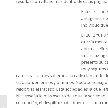
resultará un villano más dentro de estas página
Estos tres pe
antagónicos e
individuo que
El 2012 fue u
quería montar
ahí una señor
una relaxing 
presentó su c
muy seguros d
camisetas verdes salieron a la calle clamando de
trabajan: enfermos y alumnos. Nada se consigu
reído tras el fracaso. Esta sociedad es la que ref
Nos enseña lo más oscuro de aquella sociedad, lo
corrupción, el despilfarro de dinero… es una ra
El último barco