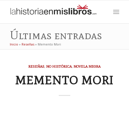
Últimas entradas
Inicio
»
Reseñas
»
Memento Mori
dice:
dice:
RESEÑAS
,
NO HISTÓRICA
,
NOVELA NEGRA
MEMENTO MORI