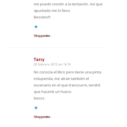
me puedo resistir a la tentación. Así que
apuntado me lo llevo.
Besotes!!!
Responder
Cargando...
Tatty
20 febrero 2013 en 16:19
Dice:
No conocía el libro pero tiene una pinta
estupenda, me atrae también el
escenario en el que transcurre, tendré
que hacerle un hueco
besos
Responder
Cargando...