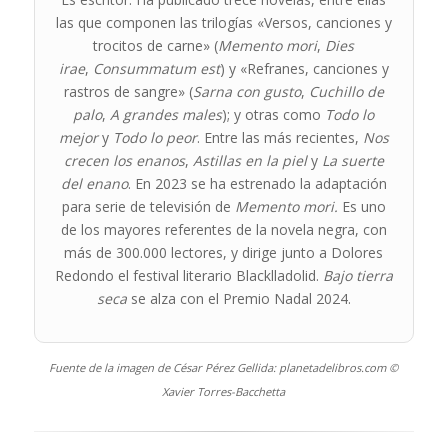
las que componen las trilogías «Versos, canciones y
trocitos de carne» (
Memento mori
,
Dies
irae
,
Consummatum est
) y «Refranes, canciones y
rastros de sangre» (
Sarna con gusto
,
Cuchillo de
palo
,
A grandes males
); y otras como
Todo lo
mejor
y
Todo lo peor
. Entre las más recientes,
Nos
crecen los enanos
,
Astillas en la piel
y
La suerte
del enano
. En 2023 se ha estrenado la adaptación
para serie de televisión de
Memento mori.
Es uno
de los mayores referentes de la novela negra, con
más de 300.000 lectores, y dirige junto a Dolores
Redondo el festival literario Blacklladolid.
Bajo tierra
seca
se alza con el Premio Nadal 2024.
Fuente de la imagen de César Pérez Gellida: planetadelibros.com ©
Xavier Torres-Bacchetta