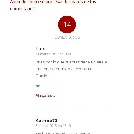
Aprende cómo se procesan los datos de tus
comentarios.
14
COMENTARIOS
Luis
31 marzo 2013 en 10:03
Dice:
Pues por lo que cuentas tiene un aire a
Crímenes Exquisitos de Vicente
Garrido…
Responder
Cargando...
Katrina73
8 marzo 2013 en 18:10
Dice:
Me ha encantado. Es mi género