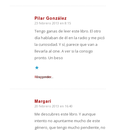
Pilar González
23 febrero 2013 en 8:15
Dice:
Tengo ganas de leer este libro. El otro
día hablaban de él en la radio y me picó
la curiosidad. Y sí, parece que van a
llevarla al cine. A ver si la consigo
pronto. Un beso
Responder
Cargando...
Margari
20 febrero 2013 en 16:40
Dice:
Me descubres este libro. Y aunque
intento no apuntarme mucho de este
género, que tengo mucho pendiente, no