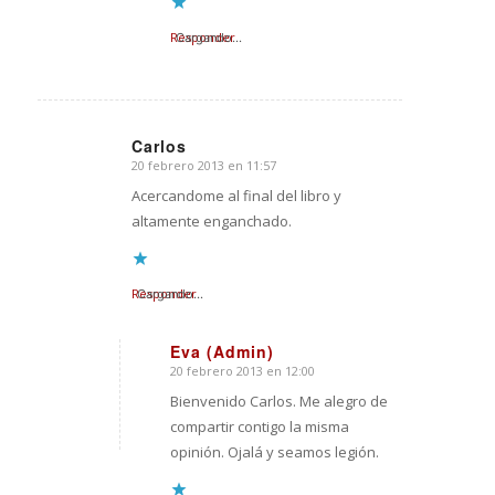
Responder
Cargando...
Carlos
20 febrero 2013 en 11:57
Dice:
Acercandome al final del libro y
altamente enganchado.
Responder
Cargando...
Eva (Admin)
20 febrero 2013 en 12:00
Dice:
Bienvenido Carlos. Me alegro de
compartir contigo la misma
opinión. Ojalá y seamos legión.