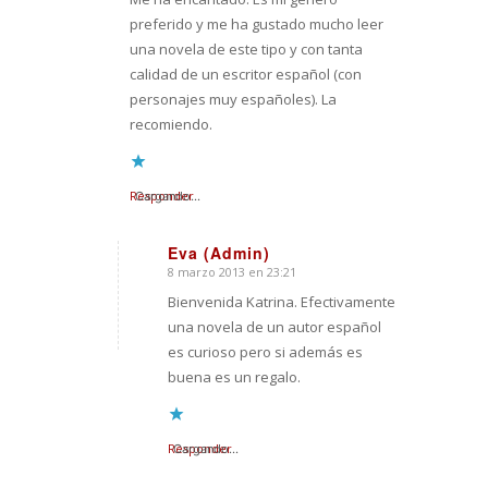
preferido y me ha gustado mucho leer
una novela de este tipo y con tanta
calidad de un escritor español (con
personajes muy españoles). La
recomiendo.
Responder
Cargando...
Eva (Admin)
8 marzo 2013 en 23:21
Dice:
Bienvenida Katrina. Efectivamente
una novela de un autor español
es curioso pero si además es
buena es un regalo.
Responder
Cargando...