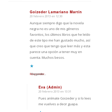
Goizeder Lamariano Martín
20 febrero 2013 en 12:30
Dice:
Aunque siempre digo que la novela
negra no es uno de mis géneros
favoritos, los últimos libros que he leído
de este tipo me han gustado mucho, así
que creo que tengo que leer más y esta
parece una opción a tener muy en
cuenta. Muchos besos.
Responder
Cargando...
Eva (Admin)
20 febrero 2013 en 13:31
Dice:
Pues anímate Goizeder y si lo lees
me vuelves a decir guapa.