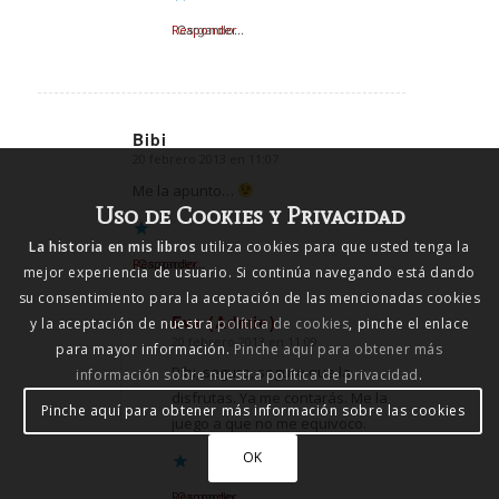
Responder
Cargando...
Bibi
20 febrero 2013 en 11:07
Dice:
Me la apunto…
Uso de Cookies y Privacidad
La historia en mis libros
utiliza cookies para que usted tenga la
Responder
Cargando...
mejor experiencia de usuario. Si continúa navegando está dando
su consentimiento para la aceptación de las mencionadas cookies
Eva (Admin)
y la aceptación de nuestra
política de cookies
, pinche el enlace
20 febrero 2013 en 11:09
Dice:
para mayor información.
Pinche aquí para obtener más
Bibi, seguro, seguro que la
información sobre nuestra política de privacidad
.
disfrutas. Ya me contarás. Me la
Pinche aquí para obtener más información sobre las cookies
juego a que no me equivoco.
OK
Responder
Cargando...