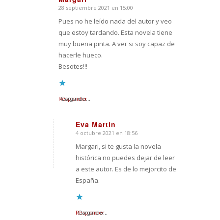
28 septiembre 2021 en 15:00
Dice:
Pues no he leído nada del autor y veo
que estoy tardando. Esta novela tiene
muy buena pinta. A ver si soy capaz de
hacerle hueco.
Besotes!!!
Responder
Cargando...
Eva Martín
4 octubre 2021 en 18:56
Dice:
Margari, si te gusta la novela
histórica no puedes dejar de leer
a este autor. Es de lo mejorcito de
España.
Responder
Cargando...